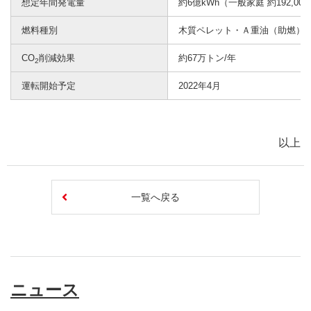
想定年間発電量
約6億kWh（一般家庭 約192,0
燃料種別
木質ペレット・Ａ重油（助燃）
CO
削減効果
約67万トン/年
2
運転開始予定
2022年4月
以上
一覧へ戻る
ニュース