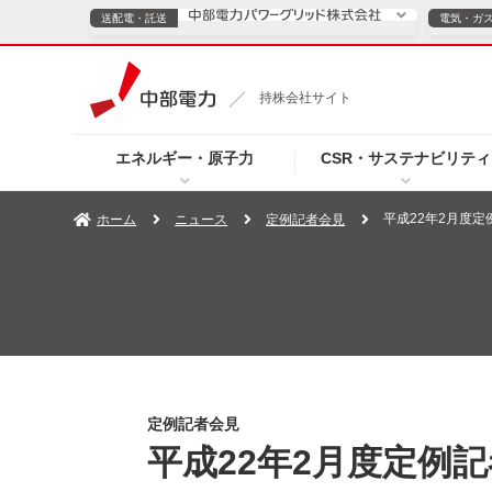
送配電・託送
電気・ガ
送配電・託送につ
持株会社サイト
電気・ガスのご契約
エネルギー・原子力
CSR・サステナビリティ
TOPページへ
TOPページへ
ご案内
個人の
平成22年2月度定
ホーム
ニュース
定例記者会見
サービス・ソリューション
企業情報
効率化
（新しいウィンドウを開きます）
（新しいウィンドウ
プレスリリース
お知らせ
よくあるご
定例記者会見
平成22年2月度定例