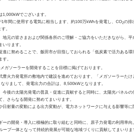
,000kWでございます。
1年間に使用する電気に相当します、約100万kWhを発電し、CO
の排
2
ます。
、地元の皆さまおよび関係各所のご理解・ご協力をいただきながら、平成
まいります。
促進に努めることで、飯田市が目指しておられる「低炭素で活力ある環
ます。
程度のメガソーラーを開発することを目標に掲げております。
武豊火力発電所の敷地内で建設を進めております、「メガソーラーたけ
となりまして、発電出力の合計は、8,500kWとなります。
、今後の太陽光発電の普及・促進に貢献すると同時に、太陽光パネルの
て、さらなる開発に努めてまいります。
や日射量の変動による出力変動が、電力ネットワークに与える影響等に
ギーの開発・導入に積極的に取り組むと同時に、原子力発電の利用率向
グループ一体となって持続的発展が可能な地域づくりに貢献してまいりま