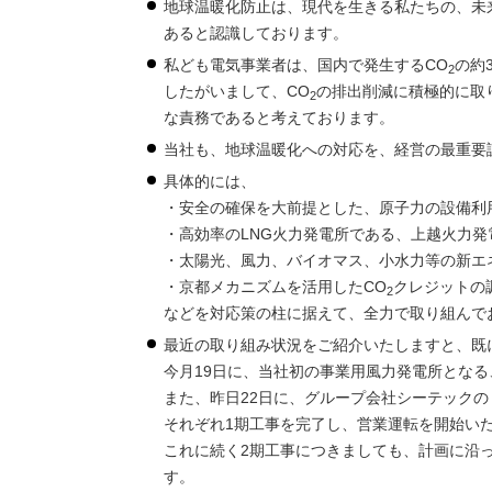
地球温暖化防止は、現代を生きる私たちの、未
あると認識しております。
私ども電気事業者は、国内で発生するCO
の約
2
したがいまして、CO
の排出削減に積極的に取
2
な責務であると考えております。
当社も、地球温暖化への対応を、経営の最重要
具体的には、
・安全の確保を大前提とした、原子力の設備利
・高効率のLNG火力発電所である、上越火力発
・太陽光、風力、バイオマス、小水力等の新エ
・京都メカニズムを活用したCO
クレジットの
2
などを対応策の柱に据えて、全力で取り組んで
最近の取り組み状況をご紹介いたしますと、既
今月19日に、当社初の事業用風力発電所とな
また、昨日22日に、グループ会社シーテック
それぞれ1期工事を完了し、営業運転を開始い
これに続く2期工事につきましても、計画に沿
す。