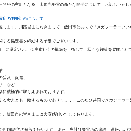
ー開発の主軸となる、太陽光発電の新たな開発について、お話しいたし
電所の開発計画について
置します、川路城山におきまして、飯田市と共同で『メガソーラーいい
関する協定書を締結する予定でございます。
都市」に選定され、低炭素社会の構築を目指して、様々な施策を展開され
業、
の普及・促進、
り など、
築に積極的に取り組まれております。
する考えとも一致するものでありまして、このたび共同でメガソーラー
た、飯田市の皆さまには大変感謝いたしております。
やPR施設等の建設を行います。また、当社は発電所の建設、運転およ