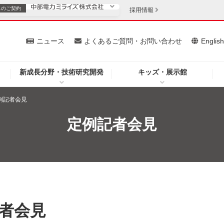
スの
ご契約
採用情報
いて
ニュース
よくあるご質問・お問い合わせ
Englis
新成長分野・技術研究開発
キッズ・展示館
お客さま
安定供給
法人のお客さま
例記者会見
・低コスト化
企業情報
定例記者会見
を開きます）
（新しいウィンドウを開きます）
質問・お問い合わせ
記者会見