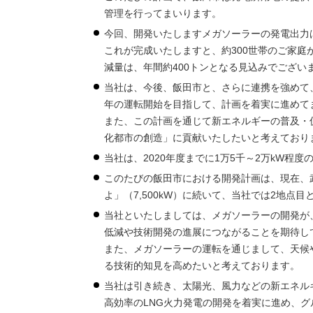
管理を行ってまいります。
今回、開発いたしますメガソーラーの発電出力は1
これが完成いたしますと、約300世帯のご家庭が
減量は、年間約400トンとなる見込みでござい
当社は、今後、飯田市と、さらに連携を強めて
年の運転開始を目指して、計画を着実に進めて
また、この計画を通じて新エネルギーの普及・
化都市の創造」に貢献いたしたいと考えており
当社は、2020年度までに1万5千～2万kW
このたびの飯田市における開発計画は、現在、
よ」（7,500kW）に続いて、当社では2地点目
当社といたしましては、メガソーラーの開発が
低減や技術開発の進展につながることを期待し
また、メガソーラーの運転を通じまして、天候
る技術的知見を高めたいと考えております。
当社は引き続き、太陽光、風力などの新エネル
高効率のLNG火力発電の開発を着実に進め、