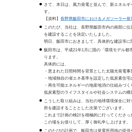
さて、本日は、風力発電と並んで、新エネルギ
す。
【資料】
長野県飯田市におけるメガソーラー発
このたび、当社は、長野県飯田市内の南部に位
を建設することを決定いたしました。
明日、飯田市におきまして、具体的な建設等に
飯田市は、平成21年1月に国の「環境モデル
ります。
具体的には、
・恵まれた日照時間を背景とした太陽光発電事
・地域独自の省エネ基準を設定した低炭素住宅
・再生可能エネルギーの地産地消の仕組みづく
低炭素型のライフスタイルや社会システムの構
こうした取り組みは、当社の地球環境保全に対
所を建設することとした次第でございます。
これまで計画の検討を積極的に行ってくださっ
この場をお借りして、厚く御礼申し上げます。
このたびの計画で、飯田市は発電所用地の提供