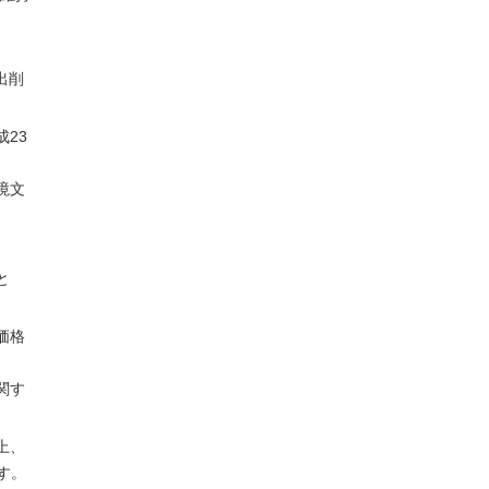
出削
23
境文
と
価格
関す
上、
す。