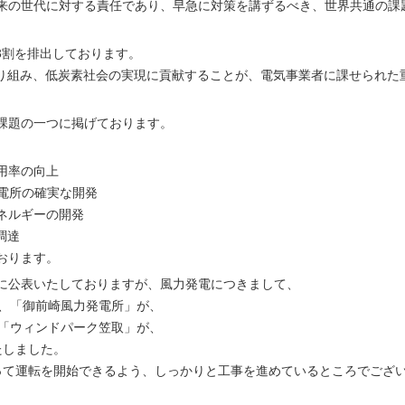
来の世代に対する責任であり、早急に対策を講ずるべき、世界共通の課
3割を排出しております。
り組み、低炭素社会の実現に貢献することが、電気事業者に課せられた
課題の一つに掲げております。
用率の向上
電所の確実な開発
ネルギーの開発
調達
おります。
に公表いたしておりますが、風力発電につきまして、
る、「御前崎風力発電所」が、
の「ウィンドパーク笠取」が、
たしました。
って運転を開始できるよう、しっかりと工事を進めているところでござ