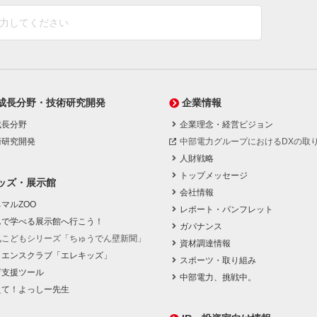
成長分野・技術研究開発
企業情報
成長分野
企業理念・経営ビジョン
術研究開発
中部電力グループにおけるDXの取
人財戦略
トップメッセージ
ッズ・展示館
会社情報
マルZOO
レポート・パンフレット
んで学べる展示館へ行こう！
ガバナンス
気こどもシリーズ「ちゅうでん壁新聞」
資材調達情報
イエンスクラブ「エレキッズ」
スポーツ・取り組み
育支援ツール
中部電力、挑戦中。
えて！よっしー先生