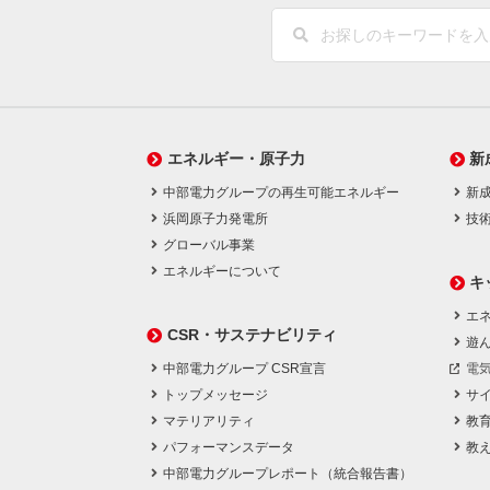
エネルギー・原子力
新
中部電力グループの再生可能エネルギー
新
浜岡原子力発電所
技
グローバル事業
エネルギーについて
キ
エネ
CSR・サステナビリティ
遊
中部電力グループ CSR宣言
電
トップメッセージ
サ
マテリアリティ
教
パフォーマンスデータ
教
中部電力グループレポート（統合報告書）