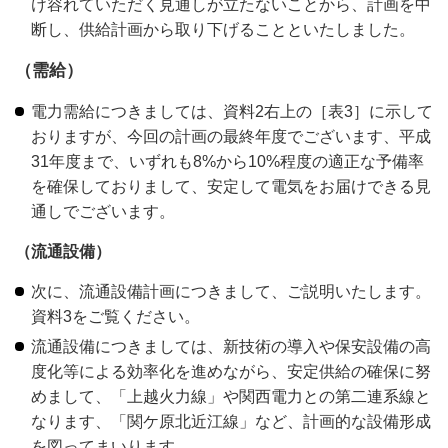
け容れていただく見通しが立たないことから、計画を中
断し、供給計画から取り下げることといたしました。
（需給）
電力需給につきましては、資料2右上の［表3］に示して
おりますが、今回の計画の最終年度でございます、平成
31年度まで、いずれも8%から10%程度の適正な予備率
を確保しておりまして、安定して電気をお届けできる見
通しでございます。
（流通設備）
次に、流通設備計画につきまして、ご説明いたします。
資料3をご覧ください。
流通設備につきましては、新技術の導入や保安設備の高
度化等による効率化を進めながら、安定供給の確保に努
めまして、「上越火力線」や関西電力との第二連系線と
なります、「関ケ原北近江線」など、計画的な設備形成
を図ってまいります。