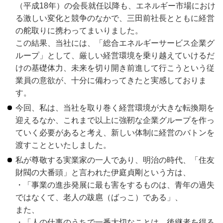
（平成18年）の会長就任以降も、エネルギー市場におけ
る激しい変化と競争のなかで、三田前社長とともに経営
の舵取りに携わってまいりました。
この結果、当社には、「総合エネルギーサービス企業グ
ループ」として、厳しい経営環境を乗り越えていけるだ
けの基礎体力、未来を切り開き前進して行こうという従
業員の意欲が、十分に備わってきたと実感しておりま
す。
今回、私は、当社を取り巻く経営環境が大きな転換期を
迎えるなか、これまで以上に強靭な企業グループを作っ
ていく必要があると考え、新しい体制に経営のバトンを
渡すことといたしました。
私が尊敬する実業家の一人であり、明治の時代、「住友
財閥の大番頭」と言われた伊庭貞剛という方は、
・「事業の進歩発展に最も害をするものは、青年の過失
ではなくて、老人の跋扈（ばっこ）である」、
また、
・「人の仕事のうちで一番大切なことは、後継者を得る