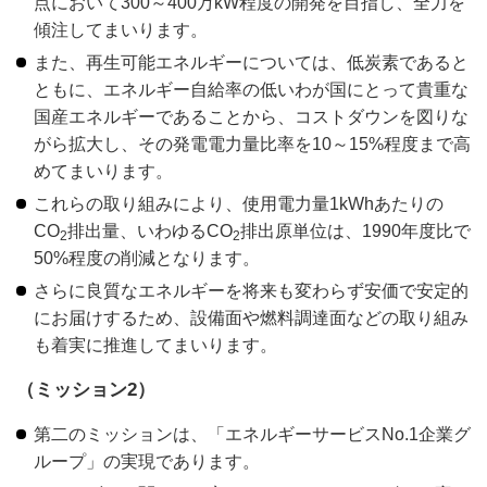
点において300～400万kW程度の開発を目指し、全力を
傾注してまいります。
また、再生可能エネルギーについては、低炭素であると
ともに、エネルギー自給率の低いわが国にとって貴重な
国産エネルギーであることから、コストダウンを図りな
がら拡大し、その発電電力量比率を10～15%程度まで高
めてまいります。
これらの取り組みにより、使用電力量1kWhあたりの
CO
排出量、いわゆるCO
排出原単位は、1990年度比で
2
2
50%程度の削減となります。
さらに良質なエネルギーを将来も変わらず安価で安定的
にお届けするため、設備面や燃料調達面などの取り組み
も着実に推進してまいります。
（ミッション2）
第二のミッションは、「エネルギーサービスNo.1企業グ
ループ」の実現であります。