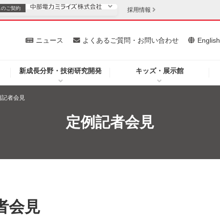
スの
ご契約
採用情報
いて
ニュース
よくあるご質問・お問い合わせ
Englis
新成長分野・技術研究開発
キッズ・展示館
お客さま
安定供給
法人のお客さま
定例記者会見
・低コスト化
企業情報
定例記者会見
を開きます）
（新しいウィンドウを開きます）
質問・お問い合わせ
記者会見