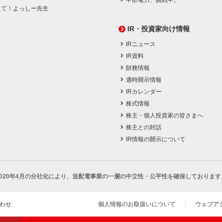
中部電力、挑戦中。
えて！よっしー先生
IR・投資家向け情報
IRニュース
IR資料
財務情報
適時開示情報
IRカレンダー
株式情報
株主・個人投資家の皆さまへ
株主との対話
IR情報の開示について
2020年4月の分社化により、
送配電事業の一層の中立性・公平性を確保しております
わせ
個人情報のお取扱いについて
ウェブア