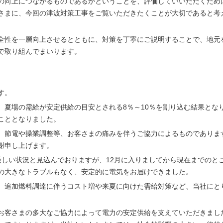
の向上につながるものであるかということを、評価していいただくため
さまに、今回の津波対策工事をご覧いただきたくことが大切であると考
全性を一層向上させるとともに、対策を丁寧にご説明することで、地元
で取り組んでまいります。
す。
、夏場の需給が安定供給の目安とされる8％～10％を割り込む結果とな
こととなりました。
、節電や操業調整等、お客さまの痛みを伴うご協力によるものでありま
謝申し上げます。
厳しい状況と見込んでおりますが、12月に入りましてから現在までのと
の大きなトラブルもなく、安定的に電気をお届けできました。
、追加燃料調達に伴うコスト増や来夏に向けた需給対策など、当社にと
お客さまの多大なご協力によって電力の安定供給を支えていただきまし