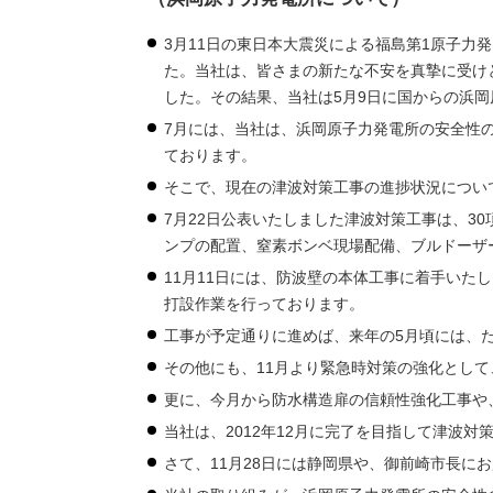
3月11日の東日本大震災による福島第1原子
た。当社は、皆さまの新たな不安を真摯に受け
した。その結果、当社は5月9日に国からの浜
7月には、当社は、浜岡原子力発電所の安全性
ております。
そこで、現在の津波対策工事の進捗状況につい
7月22日公表いたしました津波対策工事は、3
ンプの配置、窒素ボンベ現場配備、ブルドーザ
11月11日には、防波壁の本体工事に着手い
打設作業を行っております。
工事が予定通りに進めば、来年の5月頃には、
その他にも、11月より緊急時対策の強化とし
更に、今月から防水構造扉の信頼性強化工事や
当社は、2012年12月に完了を目指して津波
さて、11月28日には静岡県や、御前崎市長に