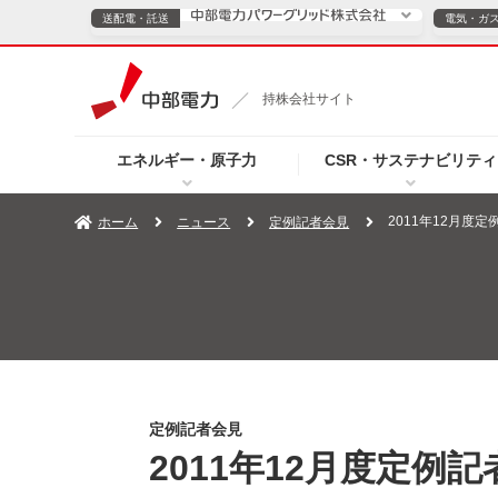
送配電・託送
電気・ガ
送配電・託送につ
持株会社サイト
電気・ガスのご契約
エネルギー・原子力
CSR・サステナビリティ
TOPページへ
TOPページへ
ご案内
個人の
2011年12月度
ホーム
ニュース
定例記者会見
サービス・ソリューション
企業情報
効率化
（新しいウィンドウを開きます）
（新しいウィンドウ
プレスリリース
お知らせ
よくあるご
定例記者会見
2011年12月度定例