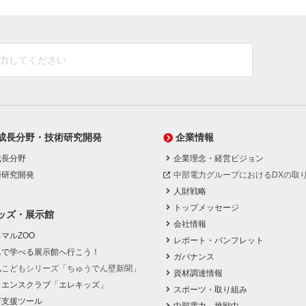
成長分野・技術研究開発
企業情報
成長分野
企業理念・経営ビジョン
術研究開発
中部電力グループにおけるDXの取
人財戦略
トップメッセージ
ッズ・展示館
会社情報
マルZOO
レポート・パンフレット
んで学べる展示館へ行こう！
ガバナンス
気こどもシリーズ「ちゅうでん壁新聞」
資材調達情報
イエンスクラブ「エレキッズ」
スポーツ・取り組み
育支援ツール