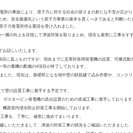
力発電所の事故により、原子力に対する社会の皆さまの新たな不安が広が
とめ、安全最優先という原子力事業の基本を貫くべきであると判断いた
岡原子力発電所停止要請を受け入れました。
の一層の向上を目指して津波対策を取りまとめ、現在も着実に工事をす
てお話しいたします。
0項目に及ぶものですが、現在までに災害対策用発電機の設置、可搬式動
ー等の重機の配備の4項目が終了しております。
たしました。現在は、基礎部となる地中壁の鉄筋建て込み作業や、コンク
たて壁の設置工事に着手する予定です。
て、ガスタービン発電機の高台設置のための造成工事に着手しております
、機器室内浸水防止対策工事を開始しております。
対策工事を、丁寧に、確実に進めてまいります。
お越しいただきまして、津波の対策工事の状況をご確認いただきました。