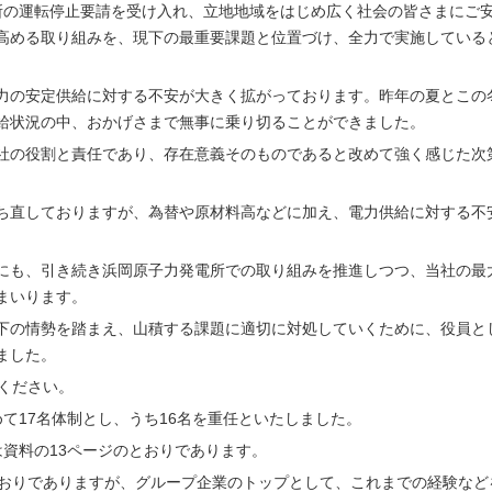
所の運転停止要請を受け入れ、立地地域をはじめ広く社会の皆さまにご
高める取り組みを、現下の最重要課題と位置づけ、全力で実施している
力の安定供給に対する不安が大きく拡がっております。昨年の夏とこの
給状況の中、おかげさまで無事に乗り切ることができました。
社の役割と責任であり、存在意義そのものであると改めて強く感じた次
ち直しておりますが、為替や原材料高などに加え、電力供給に対する不
にも、引き続き浜岡原子力発電所での取り組みを推進しつつ、当社の最
まいります。
下の情勢を踏まえ、山積する課題に適切に対処していくために、役員と
ました。
ください。
て17名体制とし、うち16名を重任といたしました。
資料の13ページのとおりであります。
とおりでありますが、グループ企業のトップとして、これまでの経験など