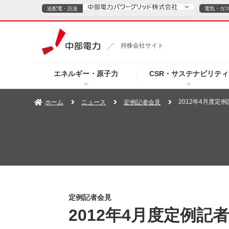
送配電・託送
電気・ガ
送配電・託送につ
持株会社サイト
電気・ガスのご契約
エネルギー・原子力
CSR・サステナビリティ
TOPページへ
TOPページへ
ご案内
個人の
2012年4月度定
ホーム
ニュース
定例記者会見
サービス・ソリューション
企業情報
効率化
（新しいウィンドウを開きます）
（新しいウィンドウ
プレスリリース
お知らせ
よくあるご
定例記者会見
2012年4月度定例