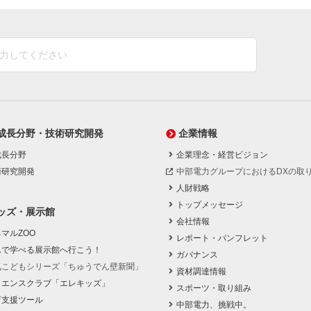
成長分野・技術研究開発
企業情報
成長分野
企業理念・経営ビジョン
術研究開発
中部電力グループにおけるDXの取
人財戦略
トップメッセージ
ッズ・展示館
会社情報
マルZOO
レポート・パンフレット
んで学べる展示館へ行こう！
ガバナンス
気こどもシリーズ「ちゅうでん壁新聞」
資材調達情報
イエンスクラブ「エレキッズ」
スポーツ・取り組み
育支援ツール
中部電力、挑戦中。