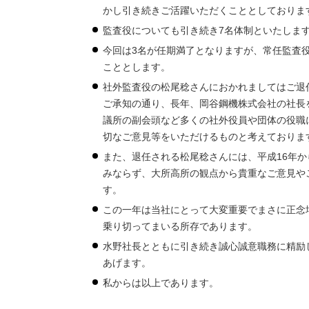
かし引き続きご活躍いただくこととしておりま
監査役についても引き続き7名体制といたしま
今回は3名が任期満了となりますが、常任監査
こととします。
社外監査役の松尾稔さんにおかれましてはご退
ご承知の通り、長年、岡谷鋼機株式会社の社長
議所の副会頭など多くの社外役員や団体の役職
切なご意見等をいただけるものと考えておりま
また、退任される松尾稔さんには、平成16年
みならず、大所高所の観点から貴重なご意見や
す。
この一年は当社にとって大変重要でまさに正念
乗り切ってまいる所存であります。
水野社長とともに引き続き誠心誠意職務に精励
あげます。
私からは以上であります。