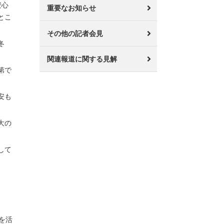
安心
重要なお知らせ
とこ
その他の記者会見
冬
関連報道に関する見解
第で
安も
大の
して
を活