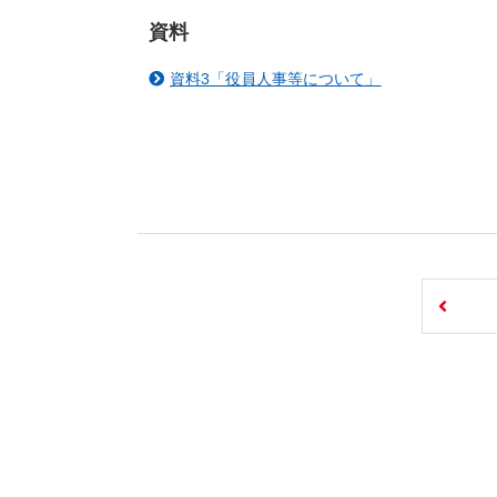
資料
資料3「役員人事等について」