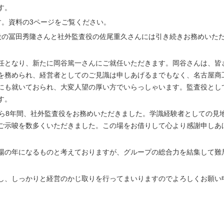
す。
す。資料の3ページをご覧ください。
役の冨田秀隆さんと社外監査役の佐尾重久さんには引き続きお務めいた
任となり、新たに岡谷篤一さんにご就任いただきます。岡谷さんは、皆
を務められ、経営者としてのご見識は申しあげるまでもなく、名古屋商
にも就いておられ、大変人望の厚い方でいらっしゃいます。監査役とし
す。
から8年間、社外監査役をお務めいただきました。学識経験者としての見
ご示唆を数多くいただきました。この場をお借りして心より感謝申しあ
場の年になるものと考えておりますが、グループの総合力を結集して難
し、しっかりと経営のかじ取りを行ってまいりますのでよろしくお願い