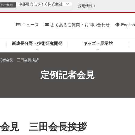
スの
ご契約
採用情報
いて
ニュース
よくあるご質問・お問い合わせ
Englis
新成長分野・技術研究開発
キッズ・展示館
お客さま
安定供給
法人のお客さま
例記者会見 三田会長挨拶
・低コスト化
企業情報
定例記者会見
を開きます）
（新しいウィンドウを開きます）
質問・お問い合わせ
記者会見 三田会長挨拶