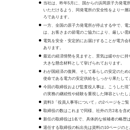
当社は、昨年5月に、国からの浜岡原子力発電
いただけるよう、同発電所の安全性をより一層
ろであります。
一方、全国の原子力発電所が停止する中で、電
は、お客さまの節電のご協力により、厳しい需
電気を安全・安定的にお届けすることが電力会
あります。
最近の経済情勢を見ますと、景気は緩やかに持
大きな懸念材料として挙げられております。
わが国経済の復興、そして暮らしの安定のため
使命である電力の安定供給をしっかり果たして
今回の取締役および監査役人事は、こうした現
の実務の継続性や経験を重視した陣容といたし
資料3「役員人事等について」の2ページをご覧
取締役の数はこれまで同様、社外の方2名を含め
新任の取締役は1名で、具体的な候補者の略歴は
退任する取締役の転出先は資料の10ページの