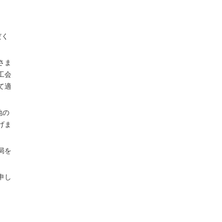
だく
さま
工会
て適
地の
げま
局を
申し