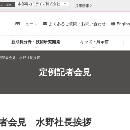
スの
ご契約
採用情報
いて
ニュース
よくあるご質問・お問い合わせ
Englis
新成長分野・技術研究開発
キッズ・展示館
お客さま
安定供給
法人のお客さま
 定例記者会見 水野社長挨拶
・低コスト化
企業情報
定例記者会見
を開きます）
（新しいウィンドウを開きます）
質問・お問い合わせ
例記者会見 水野社長挨拶