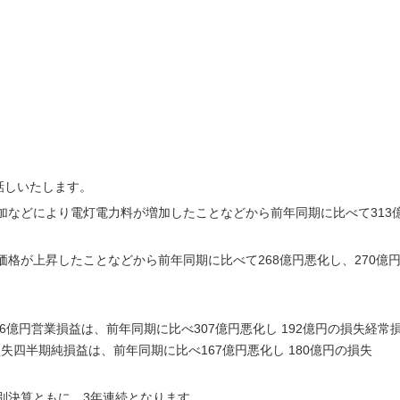
話しいたします。
加などにより電灯電力料が増加したことなどから前年同期に比べて313
格が上昇したことなどから前年同期に比べて268億円悪化し、270億
26億円営業損益は、前年同期に比べ307億円悪化し 192億円の損失経常
損失四半期純損益は、前年同期に比べ167億円悪化し 180億円の損失
別決算ともに、3年連続となります。