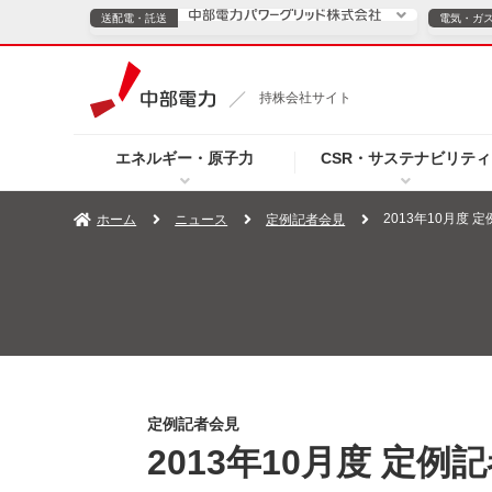
送配電・託送
電気・ガ
送配電・託送につ
持株会社サイト
電気・ガスのご契約
エネルギー・原子力
CSR・サステナビリティ
TOPページへ
TOPページへ
ご案内
個人の
2013年10月度
ホーム
ニュース
定例記者会見
サービス・ソリューション
企業情報
効率化
（新しいウィンドウを開きます）
（新しいウィンドウ
プレスリリース
お知らせ
よくあるご
定例記者会見
2013年10月度 定