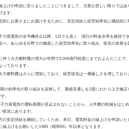
値上げの申請に至りましたことにつきまして、大変心苦しい限りではあ
げます。
定的にお客さまにお届けするために、安定供給と経営効率化に継続的に
岡原子力発電所の全号機停止以降、1日でも長く、現行の料金水準を維持で
延べ、あらゆる分野での徹底した経営効率化に取り組み、収支の改善を
伴う火力燃料費の増大が年間で3,000億円程度にまでおよんだことで
なっております。
火力燃料費はさらに増加しており、経営状況は一層厳しさを増しており
最大限の効率化の取り組みを反映して、業績見通しを2度にわたり上方修正
です。
岡原子力発電所の運転再開が見込まれないことから、人件費の削減をはじ
い状況にあります。
力の安定供給を継続していくため、本日、電気料金の値上げを申請いた
値上げをお願いした1980（昭和55）年以来となります。