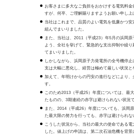
お客さまに多大なご負担をおかけする電気料金
すが、何卒、ご理解賜りますようお願い申し上
当社はこれまで、品質のよい電気を低廉かつ安
組んでまいりました。
また、当社は、2011（平成23）年5月の浜
よう、全社を挙げて、緊急的な支出抑制や繰り
てまいりました。
しかしながら、浜岡原子力発電所の全号機停止に
支は大幅に悪化し、経営は極めて厳しい状況と
加えて、年明けからの円安の進行などにより、
す。
このため2013（平成25）年度については、
たものの、3期連続の赤字は避けられない状況
また、2014（平成26）年度についても、浜
た最大限の努力を行っても、赤字は避けられな
こうした状況から、当社の最大の使命である電
した。値上げの申請は、第二次石油危機を背景に