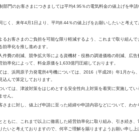
制部門のお客さまにつきましては平均4.95％の電気料金の値上げを申請
じく、来年4月1日より、平均8.44％の値上げをお願いしたいと考えて
よるお客さまのご負担を可能な限り軽減するよう、これまで取り組んで
る効率化を推し進めます。
人件費の削減、競争拡大等による資機材・役務の調達価格の削減、広告
効率化によって、料金原価を1,633億円圧縮しております。
は、浜岡原子力発電所4号機については、2016（平成28）年1月から、
を見込んで算定しております。
ついては、津波対策をはじめとする安全性向上対策を着実に実施してい
ません。
客さまに対し、値上げ申請に至った経緯や申請内容などについて、わか
とともに、これまで以上に徹底した経営効率化に取り組み、引き続き、
りたいと考えておりますので、何卒ご理解を賜りますようお願い申し上