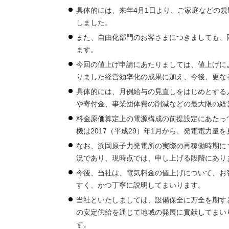
具体的には、来年4月1日より、ご家庭などの規
しました。
また、自由化部門のお客さまにつきましても、同
ます。
今回の値上げ申請にあたりましては、値上げに
りました経営効率化の成果に加え、今後、更な
具体的には、月例給与の見直しをはじめとする
や寄付金、事業団体費の削減などの最大限の経営
料金原価算定上の電源構成の前提設定にあたって
機は2017（平成29）年1月から、発電電力量
なお、浜岡原子力発電所の実際の再稼働時期に
況であり、現時点では、申し上げる段階にあり
今後、当社は、電気料金の値上げについて、お
すく、かつ丁寧に説明してまいります。
当社といたしましては、設備保全に万全を期す
の安定供給を通じて地域の発展に貢献してまい
す。