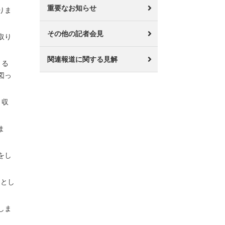
重要なお知らせ
りま
その他の記者会見
取り
関連報道に関する見解
きる
図っ
、収
ま
をし
めとし
しま