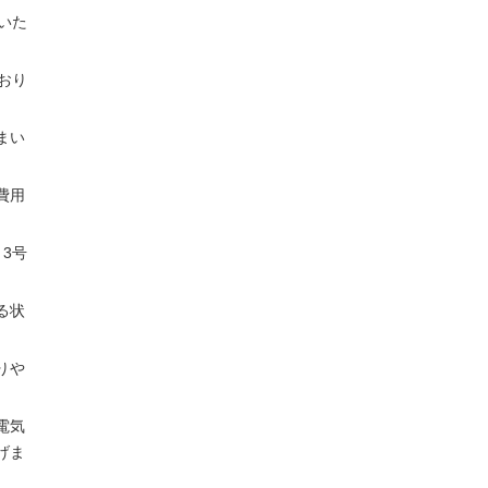
いた
おり
まい
費用
3号
る状
りや
電気
げま