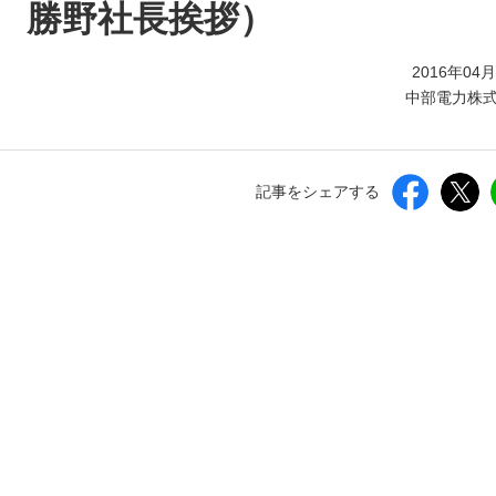
しいウィンドウを開きます）
 勝野社長挨拶）
2016年04
中部電力株
記事をシェアする