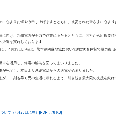
々に心よりお悔やみ申し上げますとともに、被災された皆さまに心より
旧に向け、九州電力が全力で作業にあたるとともに、同社から応援要請
の派遣を実施しております。
始し、4月19日からは、熊本県阿蘇地域において約230名体制で電力復旧
機車を活用し、停電の解消を図ってまいりました。
事が完了し、本日より系統電源からの送電が始まりました。
まが、一刻も早く元の生活に戻れるよう、引き続き最大限の支援を続け
て（4月28日現在）[PDF：78 KB]