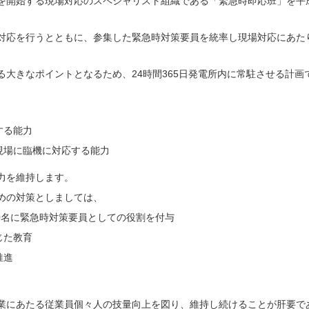
を開始する現場対応のスペシャリスト組織である「緊急時即応班」を平成
対応を行うとともに、参集した緊急時対策要員を統率し現場対応にあた
大きなポイントとなるため、24時間365日発電所内に常駐させる計画
する能力
現場に臨機に対応する能力
力を維持します。
めの対策としましては、
0名に緊急時対策要員としての役割を付与
じた教育
推進
業にあたる従業員個々人の技量向上を図り、維持し続けることが肝要で