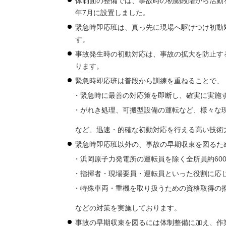
体制面の整備では、事故時の初動段階から活動
年7月に設置しました。
緊急時即応班は、真っ先に現場へ駆けつけ初動
す。
事故発生時の初動対応は、事故の拡大を防止する
ります。
緊急時即応班は普段から訓練を重ねることで、
緊急時に最善の対応策を即断し、確実に実施
がれき処理、可搬型設備の運転など、様々な
など、迅速・的確な初動対応を行える高い技術
緊急時即応班以外の、事故の早期収束を図るた
浜岡原子力発電所の運転員を除く全所員約60
指揮者・現場要員・運転員といった役割に応
特殊車両・重機を取り扱うための資格取得の
などの対策を実施しております。
事故の早期収束を図るには体制整備に加え、作