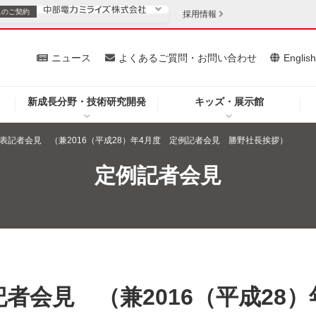
スの
ご契約
採用情報
いて
ニュース
よくあるご質問・お問い合わせ
Englis
新成長分野・技術研究開発
キッズ・展示館
お客さま
安定供給
法人のお客さま
発表記者会見 （兼2016（平成28）年4月度 定例記者会見 勝野社長挨拶）
・低コスト化
企業情報
定例記者会見
を開きます）
（新しいウィンドウを開きます）
質問・お問い合わせ
者会見 （兼2016（平成28）