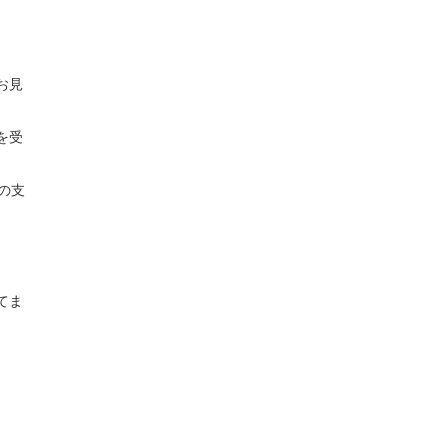
お見
を受
の支
てま