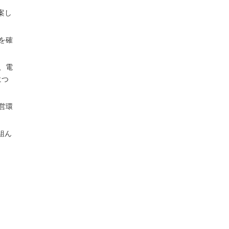
案し
を確
、電
につ
営環
組ん