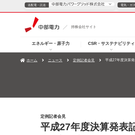
送配電・託送
電気・ガ
送配電・託送につ
持株会社サイト
電気・ガスのご契約
エネルギー・原子力
CSR・サステナビリティ
TOPページへ
TOPページへ
ご案内
個人の
平成27年度決算
ホーム
ニュース
定例記者会見
サービス・ソリューション
企業情報
効率化
（新しいウィンドウを開きます）
（新しいウィンドウ
プレスリリース
お知らせ
よくあるご
定例記者会見
平成27年度決算発表記