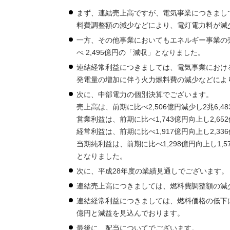
まず、連結売上高ですが、電気事業につきまし
料費調整額の減少などにより、電灯電力料が減
一方、その他事業においてもエネルギー事業の売
べ 2,495億円の「減収」となりました。
連結経常利益につきましては、電気事業におけ
発電量の増加に伴う火力燃料費の減少などにより、
次に、中部電力の個別決算でございます。
売上高は、前期に比べ2,506億円減少し2兆6,48
営業利益は、前期に比べ1,743億円向上し2,65
経常利益は、前期に比べ1,917億円向上し2,33
当期純利益は、前期に比べ1,298億円向上し1,5
となりました。
次に、平成28年度の業績見通しでございます。
連結売上高につきましては、燃料費調整額の減少
連結経常利益につきましては、燃料価格の低下に
億円と減益を見込んでおります。
最後に、配当についてでございます。