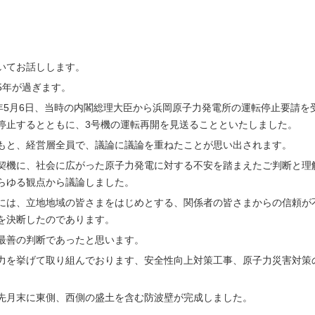
いてお話しします。
5年が過ぎます。
年5月6日、当時の内閣総理大臣から浜岡原子力発電所の運転停止要請を
転を停止するとともに、3号機の運転再開を見送ることといたしました。
もと、経営層全員で、議論に議論を重ねたことが思い出されます。
契機に、社会に広がった原子力発電に対する不安を踏まえたご判断と理
らゆる観点から議論しました。
には、立地地域の皆さまをはじめとする、関係者の皆さまからの信頼が
を決断したのであります。
最善の判断であったと思います。
力を挙げて取り組んでおります、安全性向上対策工事、原子力災害対策
先月末に東側、西側の盛土を含む防波壁が完成しました。