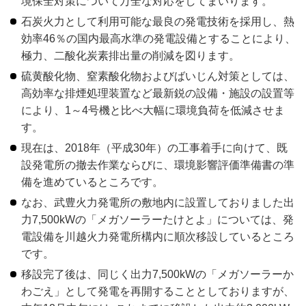
境保全対策について万全な対応をしてまいります。
石炭火力として利用可能な最良の発電技術を採用し、熱
効率46％の国内最高水準の発電設備とすることにより、
極力、二酸化炭素排出量の削減を図ります。
硫黄酸化物、窒素酸化物およびばいじん対策としては、
高効率な排煙処理装置など最新鋭の設備・施設の設置等
により、1～4号機と比べ大幅に環境負荷を低減させま
す。
現在は、2018年（平成30年）の工事着手に向けて、既
設発電所の撤去作業ならびに、環境影響評価準備書の準
備を進めているところです。
なお、武豊火力発電所の敷地内に設置しておりました出
力7,500kWの「メガソーラーたけとよ」については、発
電設備を川越火力発電所構内に順次移設しているところ
です。
移設完了後は、同じく出力7,500kWの「メガソーラーか
わごえ」として発電を再開することとしておりますが、