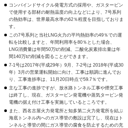
コンバインドサイクル発電方式の採用や、ガスタービン
で使用する部材の耐熱温度の向上などにより、7号系列
の熱効率は、世界最高水準の62％程度を目指しておりま
す。
この7号系列と当社LNG火力の平均熱効率の49％での運
転を比較しますと、年間利用率を80％とした場合、
LNG消費量は年間50万tの削減、二酸化炭素排出量は年
間140万tの削減を図ることができます。
7-1号は2017年(平成29年）9月、7-2号は 2018年(平成30
年）3月の営業運転開始に向け、工事は順調に進んでお
り、工事進捗率は、11月20日時点で59.7％です。
主な工事の進捗ですが、放水路トンネル工事や煙突工事
は終了し、現在、ガスタービン発電機や蒸気タービン発
電機の据え付け工事を実施しているところです。
また、西名古屋火力発電所と知多第二火力発電所を結ぶ
海底トンネル内へのガス導管の敷設は完了し、現在はト
ンネルと導管の間にガス導管の腐食を防止するための充