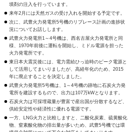
填剤の注入を行っています。
来年2月には天然ガスの受け入れを開始する予定です。
次に、武豊火力発電所5号機のリプレース計画の進捗状
況についてお話しします。
武豊火力発電所1～4号機は、西名古屋火力発電所と同
様、1970年前後に運転を開始し、ミドル電源を担った
火力発電所です。
東日本大震災後には、電力需給ひっ迫時のピーク電源と
して活用してまいりましたが、高経年化のため、2015
年に廃止することを決定しました。
武豊火力発電所5号機は、1～4号機の跡地に石炭火力発
電所を建設するもので、出力は107万kWとなります。
石炭火力は可採埋蔵量が豊富で産出国が分散するなど、
供給安定性や経済性に優れる電源です。
一方、LNG火力と比較しますと、二酸化炭素、硫黄酸化
物、窒素酸化物の排出量が多いため、武豊5号機では環