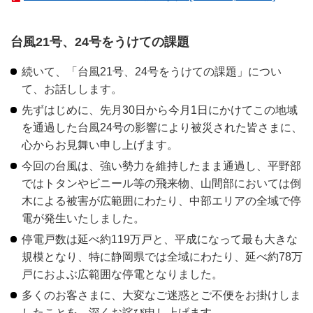
台風21号、24号をうけての課題
続いて、「台風21号、24号をうけての課題」につい
て、お話しします。
先ずはじめに、先月30日から今月1日にかけてこの地域
を通過した台風24号の影響により被災された皆さまに、
心からお見舞い申し上げます。
今回の台風は、強い勢力を維持したまま通過し、平野部
ではトタンやビニール等の飛来物、山間部においては倒
木による被害が広範囲にわたり、中部エリアの全域で停
電が発生いたしました。
停電戸数は延べ約119万戸と、平成になって最も大きな
規模となり、特に静岡県では全域にわたり、延べ約78万
戸におよぶ広範囲な停電となりました。
多くのお客さまに、大変なご迷惑とご不便をお掛けしま
したことを、深くお詫び申し上げます。