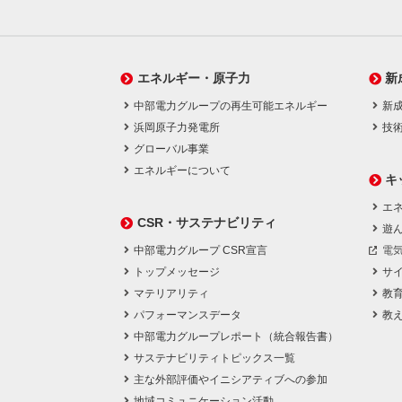
エネルギー・原子力
新
中部電力グループの再生可能エネルギー
新
浜岡原子力発電所
技
グローバル事業
エネルギーについて
キ
エネ
CSR・サステナビリティ
遊
中部電力グループ CSR宣言
電
トップメッセージ
サ
マテリアリティ
教
パフォーマンスデータ
教
中部電力グループレポート（統合報告書）
サステナビリティトピックス一覧
主な外部評価やイニシアティブへの参加
地域コミュニケーション活動