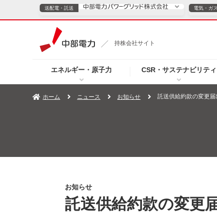
送配電・託送
電気・ガ
送配電・託送につ
持株会社サイト
電気・ガスのご契約
エネルギー・原子力
CSR・サステナビリティ
TOPページへ
TOPページへ
ご案内
個人の
託送供給約款の変更届
ホーム
ニュース
お知らせ
サービス・ソリューション
企業情報
効率化
（新しいウィンドウを開きます）
（新しいウィンドウ
プレスリリース
お知らせ
よくあるご
お知らせ
託送供給約款の変更