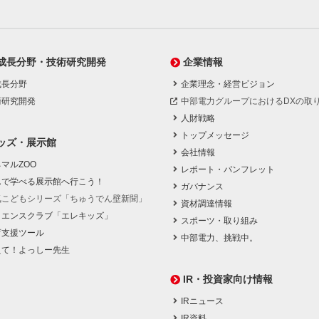
成長分野・技術研究開発
企業情報
成長分野
企業理念・経営ビジョン
術研究開発
中部電力グループにおけるDXの取
人財戦略
トップメッセージ
ッズ・展示館
会社情報
マルZOO
レポート・パンフレット
んで学べる展示館へ行こう！
ガバナンス
気こどもシリーズ「ちゅうでん壁新聞」
資材調達情報
イエンスクラブ「エレキッズ」
スポーツ・取り組み
育支援ツール
中部電力、挑戦中。
えて！よっしー先生
IR・投資家向け情報
IRニュース
IR資料