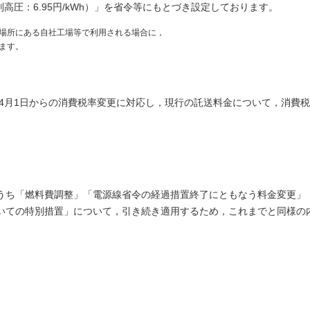
特別高圧：6.95円/kWh）」を省令等にもとづき設定しております。
場所にある自社工場等で利用される場合に，
ます。
年4月1日からの消費税率変更に対応し，現行の託送料金について，消費
うち「燃料費調整」「電源線省令の経過措置終了にともなう料金変更」
いての特別措置」について，引き続き適用するため，これまでと同様の