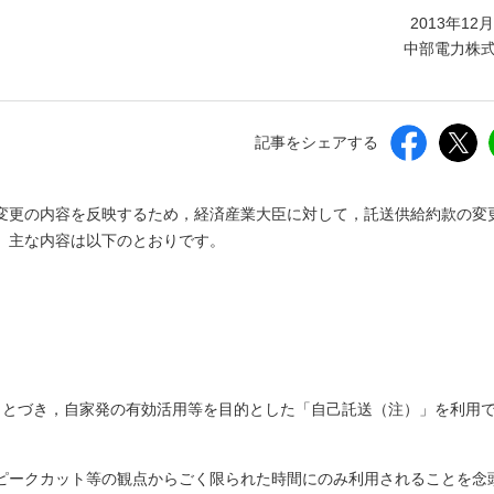
しいウィンドウを開きます）
2013年12
中部電力株
記事をシェアする
変更の内容を反映するため，経済産業大臣に対して，託送供給約款の変
。主な内容は以下のとおりです。
等にもとづき，自家発の有効活用等を目的とした「自己託送（注）」を利用
ピークカット等の観点からごく限られた時間にのみ利用されることを念