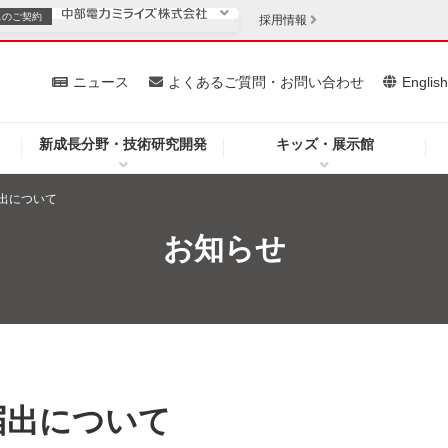
スの
ご契約
採用情報
いて
ニュース
よくあるご質問・お問い合わせ
Englis
新成長分野・技術研究開発
キッズ・展示館
お客さま
安定供給
法人のお客さま
出について
・低コスト化
企業情報
お知らせ
を開きます）
（新しいウィンドウを開きます）
質問・お問い合わせ
届出について