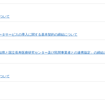
（新しいウィンドウを開きます）
ついて
ータサービスの導入に関する基本契約の締結について
知県と国立長寿医療研究センター及び民間事業者との連携協定」の締結
（新しいウィンドウを開きます）
ついて
しいウィンドウを開きます）