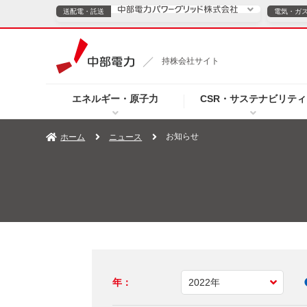
送配電・託送
電気・ガ
送配電・託送につ
持株会社サイト
電気・ガスのご契約
エネルギー・原子力
CSR・サステナビリティ
TOPページへ
TOPページへ
ご案内
個人の
お知らせ
ホーム
ニュース
サービス・ソリューション
企業情報
効率化
（新しいウィンドウを開きます）
（新しいウィンドウ
プレスリリース
お知らせ
よくあるご
年：