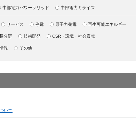
しいウィンドウを開きます）
中部電力パワーグリッド
中部電力ミライズ
サービス
停電
原子力発電
再生可能エネルギー
長分野
技術開発
CSR・環境・社会貢献
情報
その他
（新しいウィンドウを開きます）
ついて
しいウィンドウを開きます）