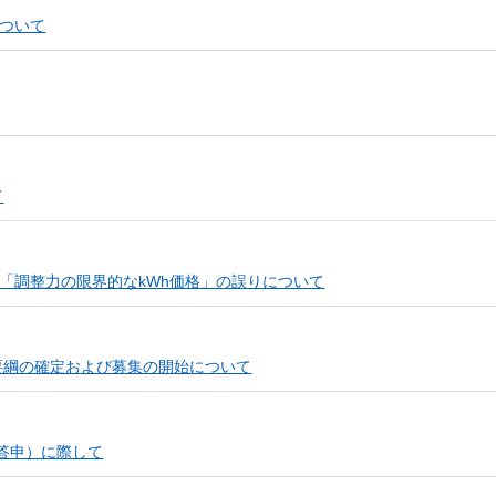
（新しいウィンドウを開きます）
ついて
しいウィンドウを開きます）
（新しいウィンドウを開きます）
て
（新しいウィンドウを開
「調整力の限界的なkWh価格」の誤りについて
（新しいウィンドウを開きます）
要綱の確定および募集の開始について
（答申）に際して