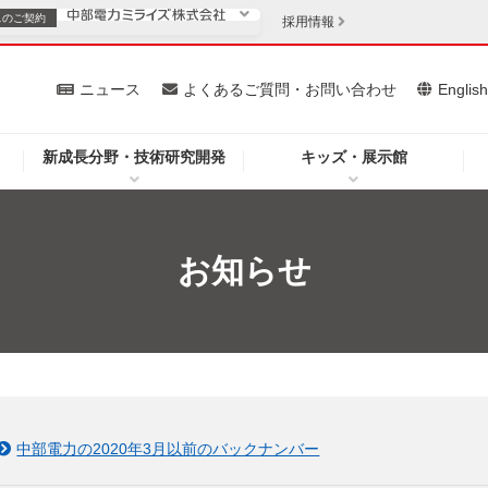
スの
ご契約
採用情報
いて
ニュース
よくあるご質問・お問い合わせ
Englis
新成長分野・技術研究開発
キッズ・展示館
お客さま
安定供給
法人のお客さま
・低コスト化
企業情報
お知らせ
を開きます）
（新しいウィンドウを開きます）
質問・お問い合わせ
中部電力の2020年3月以前のバックナンバー