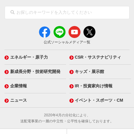
イベントのお知らせ、アンケート、メール
ただし、定年および転進支援制度利用による
マガジン等の情報配信
退職者、転籍によりグループ会社で勤務され
上記各号に関する事務連絡、お問い合わせ
ている方は除く
対応
当グループ在籍年数および退職後経過年数は
ユーザーが本サービスへのご登録を人材紹
問わない
公式ソーシャルメディア一覧
介会社、仲介会社その他紹介者（以下「紹
60歳未満であること
介者等」とします）を通じて行った場合、
本規約の内容のすべてを承諾すること
エネルギー・原子力
CSR・サステナビリティ
上記各号の利用目的のための紹介者等への
第3条（本サービス）
提供
新成長分野・技術研究開発
キッズ・展示館
当グループは、Alumyを通じて会員に対し、当グル
また、ユーザーが当グループ各社の求人に対し
ープのキャリア採用に関する以下のサービスを提
応募した場合、本サービスに関し収集された情
企業情報
IR・投資家向け情報
供します。
報を選考における参考情報とすることがありま
当グループの会社情報、従業員募集内容等の
ニュース
イベント・スポーツ・CM
す。
採用関連情報の提供
個人情報提供の任意性
当グループのキャリア求人への応募、採用選
2020年4月の分社化により、
必ずしも当グループ各社の求めるすべての情報
考の実施およびそれにかかる事務連絡
送配電事業の一層の中立性・公平性を確保しております。
をご提供いただく必要はありませんが、特定の
会員は、Alumyに登録した情報に不備があった場