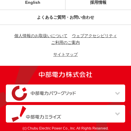
情報の提供がない場合、サービスを受けられな
English
採用情報
合、本サービスの全部または一部の提供が受けら
い場合があります。
れない可能性があることをあらかじめ同意するも
よくあるご質問・お問い合わせ
のとします。
個人情報の第三者への提供
当グループ各社は、原則として、上記「個人情
第4条（禁止行為）
報の利用目的」の範囲を超えて、ユーザー本人
個人情報のお取扱いについて
ウェブアクセシビリティ
会員は、以下に定める行為をしてはならないもの
の同意を得ずに個人情報を第三者に提供しませ
ご利用のご案内
とします。
ん。ただし、ユーザーが本サービスへのご登録
サイトマップ
を紹介者等を通じて行った場合、上記2の利用目
他の会員、当グループまたは第三者の著作
的のために氏名、住所、電話番号、メールアド
権、肖像権、その他知的所有権を侵害する行
レス、会社名等のユーザーの個人情報を紹介者
為
等へ提供することがあります。また、以下の場
他の会員、当グループまたは第三者の財産、
合は、関係法令に反しない範囲で、ユーザーの
信用、名誉、プライバシー、その他人権等を
同意なく個人情報を提供することがあります。
侵害する行為
（新しいウィンドウを開きます）
他の会員、当グループまたは第三者を差別、
人の生命、身体または財産の保護のために
批判、攻撃、誹謗中傷する行為
必要がある場合であって、ユーザー本人の
（新しいウィンドウを開きます）
同意を得ることが困難である場合
本サービスの運営を妨げる行為、またはその
おそれのある行為
公衆衛生の向上または児童の健全な育成の
(c) Chubu Electric Power Co., Inc. All Rights Reserved.