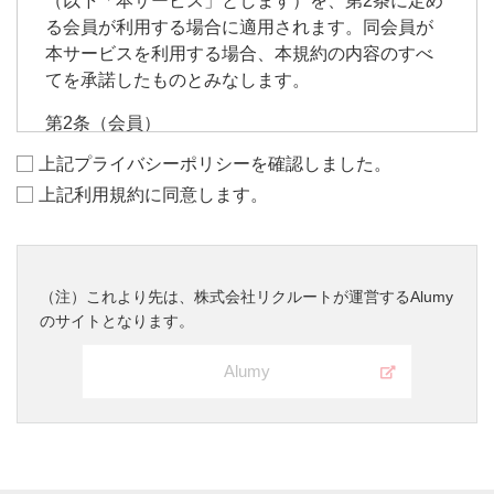
（以下「本サービス」とします）を、第2条に定め
ユーザーの人事情報（採用選考時の情報、当グ
る会員が利用する場合に適用されます。同会員が
ループ各社在籍中の雇用形態、所属、職級、人
本サービスを利用する場合、本規約の内容のすべ
事考課、資格、履歴・経歴、勤務状況、異動・
てを承諾したものとみなします。
退職関連情報、各種サーベイ結果等）も本プラ
イバシーポリシーの対象となります。また、個
第2条（会員）
人情報の正確な取得のため録音・録画をする場
会員とは、本サービスの利用のために、当グルー
上記プライバシーポリシーを確認しました。
合があります。
プが管理運営するWEBサイト「Alumy」（以下
上記利用規約に同意します。
「Alumy」とします）において所定の手続きに従っ
個人情報の利用目的
て会員登録を行い、これに対し当グループが承諾
個人情報の利用目的は以下のとおりです。利用
した方をいいます。なお、会員は、以下の条件に
目的を超えて利用することはありません。
該当する者に限るものとし、該当しない場合は本
（注）これより先は、株式会社リクルートが運営するAlumy
サービスの全部または一部の提供が受けられない
ユーザーの個人認証・本人確認、本サービ
のサイトとなります。
可能性があることをあらかじめ同意するものとし
スの提供およびこれに必要な手続きの遂行
ます。
本サービス、当グループ各社の採用活動お
Alumy
よび人事業務の改善・企画ならびにこれに
当グループに在籍経験を有する者
向けた分析・検討
当グループを転職や結婚、出産・育児、配偶
当グループ各社の求人情報案内
者の転勤、同居家族の介護の理由により自己
当グループ各社のOB・OG会や講演などの
都合退職した者