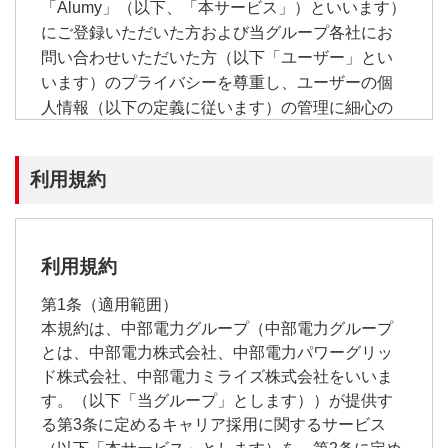
「Alumy」（以下、「本サービス」）といいます）
にご登録いただいた方および当グループ各社にお
問い合わせいただいた方（以下「ユーザー」とい
います）のプライバシーを尊重し、ユーザーの個
人情報（以下の定義に従います）の管理に細心の
注意を払い、これを取り扱うものとします。
利用規約
個人情報
個人情報とは、ユーザー個人に関する情報であ
って、当該情報を構成する氏名、住所、電話番
号、メールアドレス、会社名その他の記述等に
利用規約
より当該ユーザーを識別できるものをいいま
す。また、その情報のみでは識別できない場合
第1条（適用範囲）
でも、他の情報と容易に照合することができ、
本規約は、中部電力グループ（中部電力グループ
とは、中部電力株式会社、中部電力パワーグリッ
結果的にユーザー個人を識別できるものも個人
ド株式会社、中部電力ミライズ株式会社をいいま
情報に含まれます。
す。（以下「当グループ」とします））が提供す
なお、ユーザーが本サービスに登録した場合、
る第3条に定めるキャリア採用に関するサービス
当グループ各社が過去にユーザーから取得した