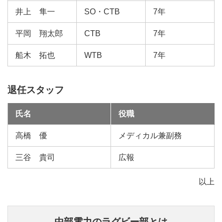
井上 隼一
SO・CTB
7年
平岡 翔太郎
CTB
7年
船木 拓也
WTB
7年
退任スタッフ
氏名
役職
高橋 優
メディカル兼副務
三谷 貴司
広報
以上
中部電力のラグビー部とは