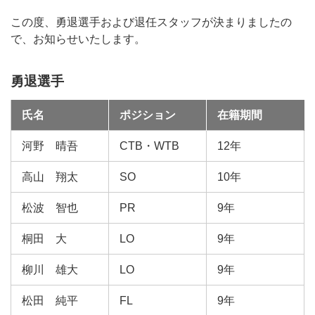
この度、勇退選手および退任スタッフが決まりましたの
で、お知らせいたします。
勇退選手
氏名
ポジション
在籍期間
河野 晴吾
CTB・WTB
12年
高山 翔太
SO
10年
松波 智也
PR
9年
桐田 大
LO
9年
柳川 雄大
LO
9年
松田 純平
FL
9年