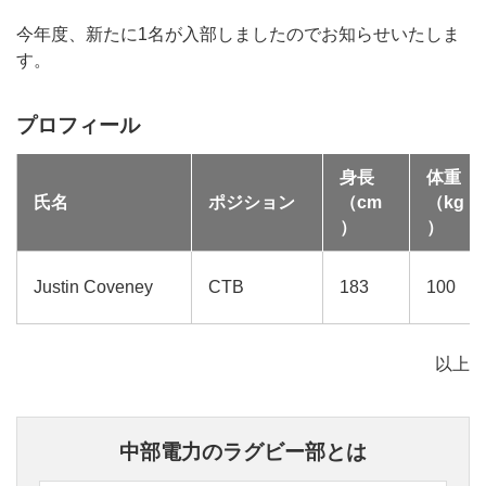
今年度、新たに1名が入部しましたのでお知らせいたしま
す。
プロフィール
身長
体重
氏名
ポジション
（cm
（kg
）
）
Justin Coveney
CTB
183
100
以上
中部電力のラグビー部とは