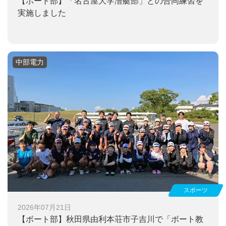
【ボート部】
「名古屋大学漕艇部」との合同練習を
実施しました
中部電力
スポーツ
2026年07月21日
【ボート部】
秋田県由利本荘市子吉川で「ボート教