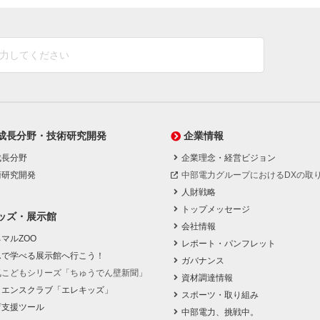
成長分野・技術研究開発
企業情報
成長分野
企業理念・経営ビジョン
術研究開発
中部電力グループにおけるDXの取
人財戦略
トップメッセージ
ッズ・展示館
会社情報
マルZOO
レポート・パンフレット
んで学べる展示館へ行こう！
ガバナンス
気こどもシリーズ「ちゅうでん壁新聞」
資材調達情報
イエンスクラブ「エレキッズ」
スポーツ・取り組み
育支援ツール
中部電力、挑戦中。