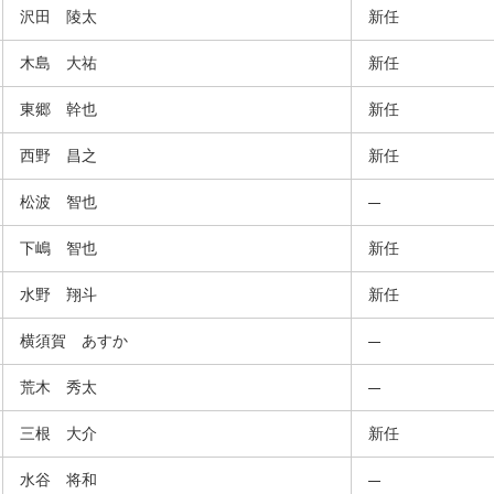
沢田 陵太
新任
木島 大祐
新任
東郷 幹也
新任
西野 昌之
新任
松波 智也
下嶋 智也
新任
水野 翔斗
新任
横須賀 あすか
荒木 秀太
三根 大介
新任
水谷 将和