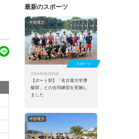
最新のスポーツ
中部電力
スポーツ
2026年08月04日
【ボート部】
「名古屋大学漕
艇部」との合同練習を実施し
ました
中部電力