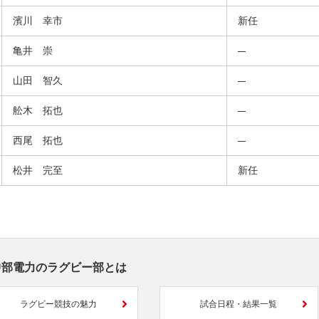
濱川 幸市
新任
亀井 崇
山田 智久
舩木 拓也
西尾 拓也
松井 完至
新任
中部電力のラグビー部とは
ラグビー競技の魅力
試合日程・結果一覧