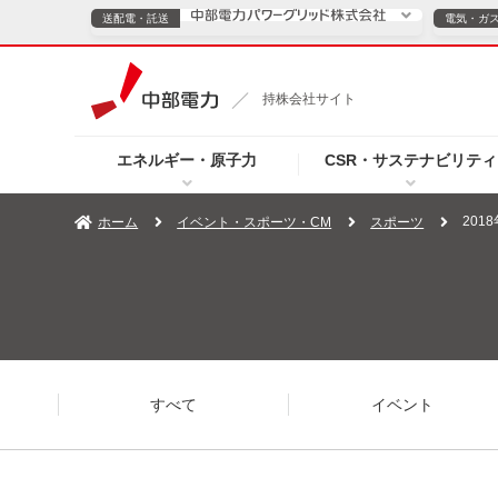
送配電・託送
電気・ガ
送配電・託送につ
持株会社サイト
電気・ガスのご契約
エネルギー・原子力
CSR・サステナビリティ
TOPページへ
TOPページへ
ご案内
個人の
201
ホーム
イベント・スポーツ・CM
スポーツ
サービス・ソリューション
企業情報
効率化
（新しいウィンドウを開きます）
（新しいウィンドウ
プレスリリース
お知らせ
よくあるご
すべて
イベント