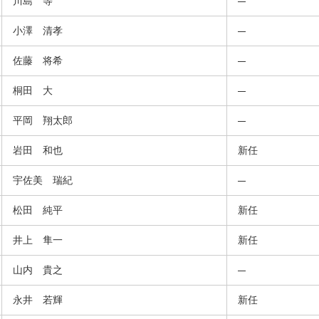
川島 等
小澤 清孝
佐藤 将希
桐田 大
平岡 翔太郎
岩田 和也
新任
宇佐美 瑞紀
松田 純平
新任
井上 隼一
新任
山内 貴之
永井 若輝
新任