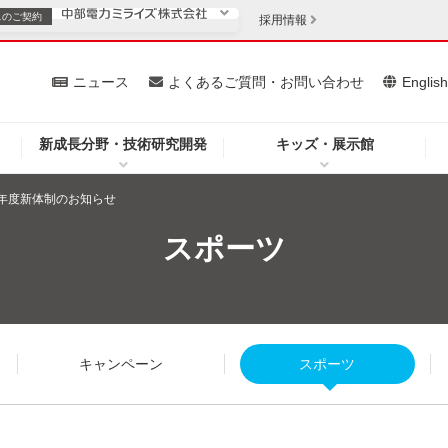
スの
ご契約
採用情報
いて
ニュース
よくあるご質問・お問い合わせ
Englis
新成長分野・技術研究開発
キッズ・展示館
お客さま
安定供給
法人のお客さま
8年度新体制のお知らせ
・低コスト化
企業情報
スポーツ
を開きます）
（新しいウィンドウを開きます）
質問・お問い合わせ
キャンペーン
スポーツ