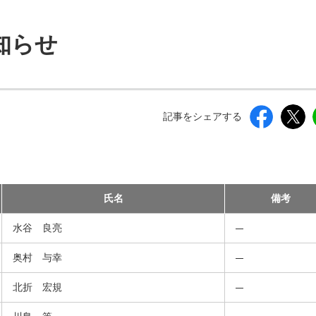
しいウィンドウを開きます）
知らせ
記事をシェアする
氏名
備考
水谷 良亮
奥村 与幸
北折 宏規