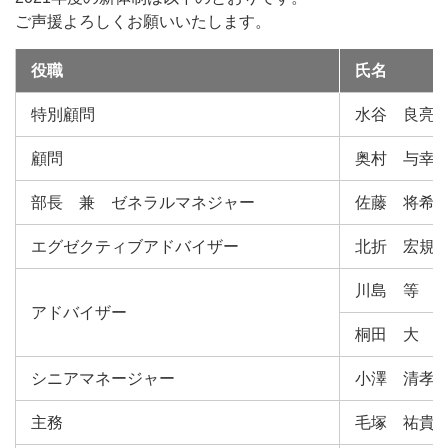
ご声援よろしくお願いいたします。
役職
氏名
特別顧問
水谷 良亮
顧問
奥村 与幸
部長 兼 ゼネラルマネジャー
佐藤 将希
エグゼクティブアドバイザー
北折 宏規
川島 等
アドバイザー
桐田 大
シニアマネージャー
小澤 清孝
主務
毛塚 祐貴