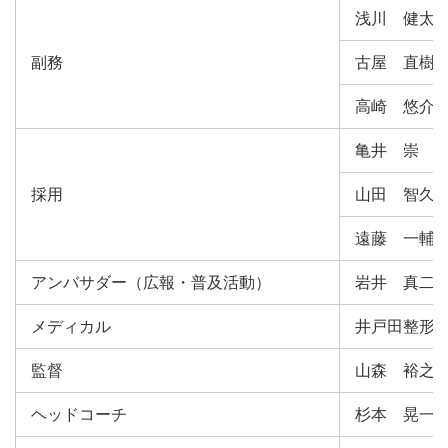
浅川 健太
副務
古屋 直樹
高崎 悠介
亀井 崇
採用
山田 智久
遠藤 一輔
アンバサダー（広報・普及活動）
岩井 真二
メディカル
井戸田整形
監督
山森 裕之
ヘッドコーチ
杉本 晃一