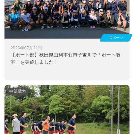
スポーツ
2026年07月21日
【ボート部】
秋田県由利本荘市子吉川で「ボート教
室」を実施しました！
中部電力