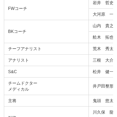
岩井 哲史
FWコーチ
大河原 一
山内 貴之
BKコーチ
舩木 拓也
チーフアナリスト
荒木 秀太
アナリスト
三根 大介
S&C
松井 健一
チームドクター
井戸田整形
メディカル
主将
鬼頭 悠太
川久保 龍