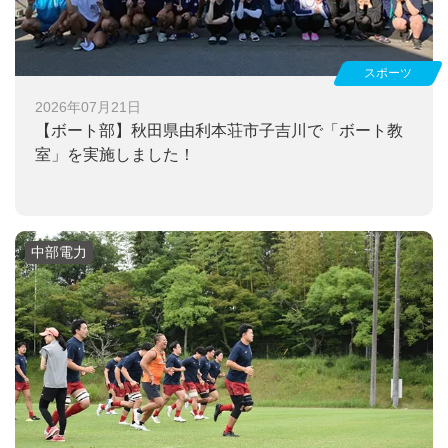
スポーツ
2026年07月21日
【ボート部】
秋田県由利本荘市子吉川で「ボート教
室」を実施しました！
中部電力