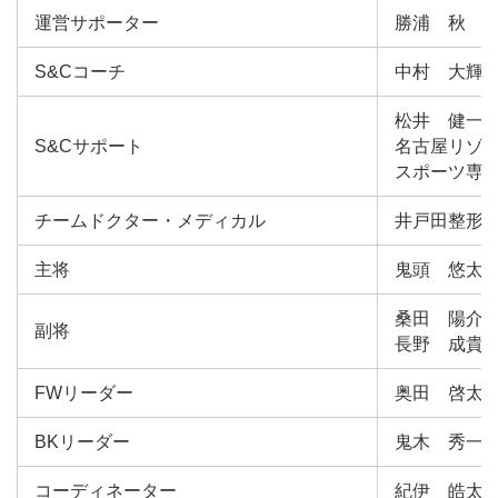
運営サポーター
勝浦 秋
S&Cコーチ
中村 大輝
松井 健一
S&Cサポート
名古屋リゾー
スポーツ専
チームドクター・メディカル
井戸田整形
主将
鬼頭 悠太
桑田 陽介
副将
長野 成貴
FWリーダー
奥田 啓太
BKリーダー
鬼木 秀一
コーディネーター
紀伊 皓太