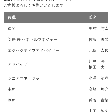
ご声援よろしくお願いいたします。
役職
氏名
顧問
奥村 与幸
部長 兼 ゼネラルマネジャー
佐藤 将希
エグゼクティブアドバイザー
北折 宏規
川島 等
アドバイザー
桐田 大
シニアマネージャー
小澤 清孝
主務
高崎 悠介
副務
近藤 貴敬
山田 智久