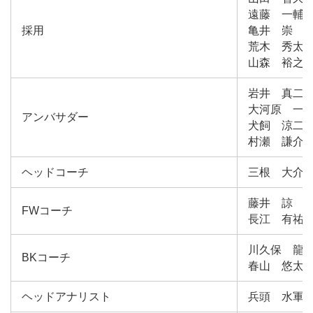
遠藤 一輔
採用
亀井 崇
荒木 秀太
山森 裕之
岩井 真二
大河原 一
アンバサダー
犬飼 涼二
村瀬 謙介
ヘッドコーチ
三根 大介
藤井 諒
FWコーチ
長江 有祐
川久保 龍
BKコーチ
春山 悠太
ヘッドアナリスト
兵頭 水軍