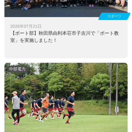
スポーツ
2026年07月21日
【ボート部】
秋田県由利本荘市子吉川で「ボート教
室」を実施しました！
中部電力