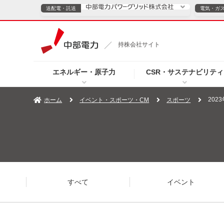
送配電・託送
電気・ガ
送配電・託送につ
持株会社サイト
電気・ガスのご契約
エネルギー・原子力
CSR・サステナビリティ
TOPページへ
TOPページへ
ご案内
個人の
202
ホーム
イベント・スポーツ・CM
スポーツ
サービス・ソリューション
企業情報
効率化
（新しいウィンドウを開きます）
（新しいウィンドウ
プレスリリース
お知らせ
よくあるご
すべて
イベント