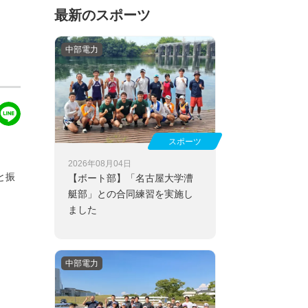
最新のスポーツ
中部電力
スポーツ
2026年08月04日
と振
【ボート部】
「名古屋大学漕
艇部」との合同練習を実施し
ました
中部電力