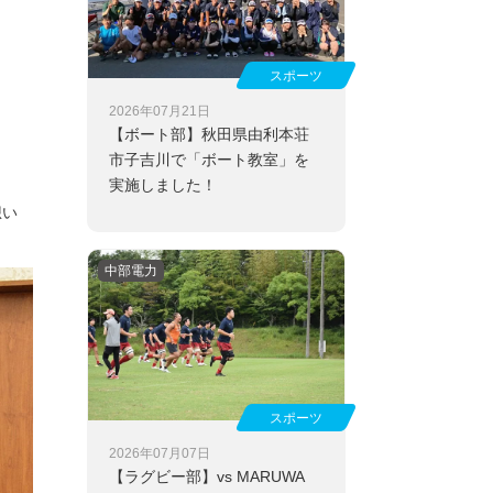
スポーツ
2026年07月21日
【ボート部】
秋田県由利本荘
市子吉川で「ボート教室」を
実施しました！
想い
中部電力
スポーツ
2026年07月07日
【ラグビー部】
vs MARUWA