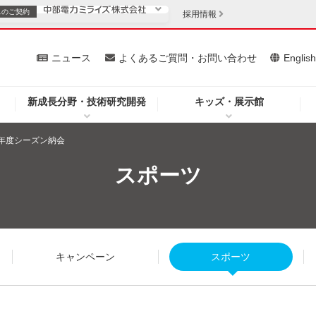
スの
ご契約
採用情報
いて
ニュース
よくあるご質問・お問い合わせ
Englis
新成長分野・技術研究開発
キッズ・展示館
お客さま
安定供給
法人のお客さま
3年度シーズン納会
・低コスト化
企業情報
スポーツ
を開きます）
（新しいウィンドウを開きます）
質問・お問い合わせ
キャンペーン
スポーツ