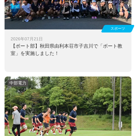
スポーツ
2026年07月21日
【ボート部】
秋田県由利本荘市子吉川で「ボート教
室」を実施しました！
中部電力