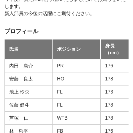
します。
新入部員の今後の活躍にご期待ください。
プロフィール
身長
氏名
ポジション
（cm）
内田 康介
PR
176
安藤 良太
HO
178
池上 玲央
FL
173
佐藤 健斗
FL
178
芦塚 仁
WTB
178
林 哲平
FB
176