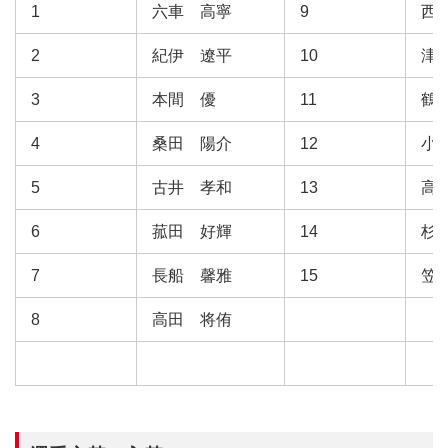
1
六車 高寧
9
西
2
紀伊 遼平
10
津
3
本間 優
11
鶴
4
桑田 陽介
12
小
5
古井 孝和
13
高
6
菰田 好輝
14
杉
7
長船 馨雅
15
笠
8
高田 将侑