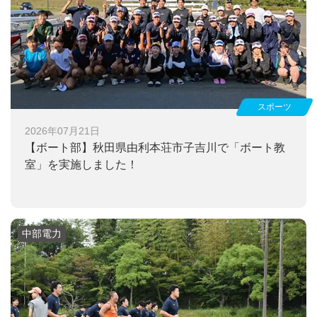
スポーツ
2026年07月21日
【ボート部】
秋田県由利本荘市子吉川で「ボート教
室」を実施しました！
中部電力