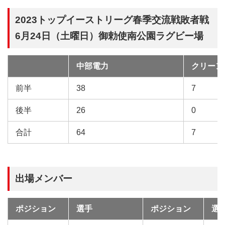
2023トップイーストリーグ春季交流戦敗者戦
6月24日（土曜日）御勅使南公園ラグビー場
中部電力
クリーン
試
合
前半
38
7
後半
26
0
合計
64
7
出場メンバー
ポジション
選手
ポジション
選