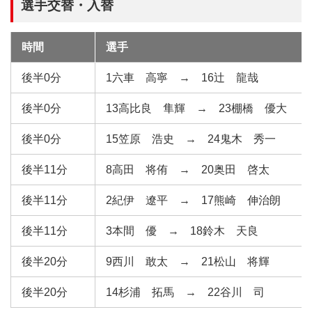
選手交替・入替
時間
選手
後半0分
1六車 高寧 → 16辻 龍哉
後半0分
13高比良 隼輝 → 23棚橋 優大
後半0分
15笠原 浩史 → 24鬼木 秀一
後半11分
8高田 将侑 → 20奥田 啓太
後半11分
2紀伊 遼平 → 17熊崎 伸治朗
後半11分
3本間 優 → 18鈴木 天良
後半20分
9西川 敢太 → 21松山 将輝
後半20分
14杉浦 拓馬 → 22谷川 司