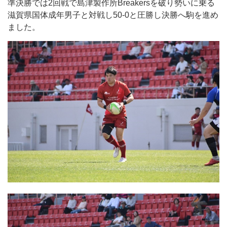
準決勝では2回戦で島津製作所Breakersを破り勢いに乗る
滋賀県国体成年男子と対戦し50-0と圧勝し決勝へ駒を進め
ました。