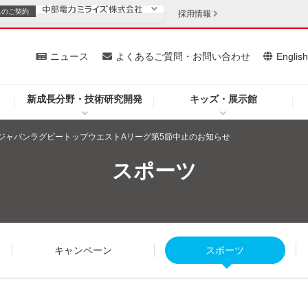
スの
ご契約
採用情報
いて
ニュース
よくあるご質問・お問い合わせ
Englis
新成長分野・技術研究開発
キッズ・展示館
お客さま
安定供給
法人のお客さま
24ジャパンラグビートップウエストAリーグ第5節中止のお知らせ
・低コスト化
企業情報
スポーツ
を開きます）
（新しいウィンドウを開きます）
質問・お問い合わせ
キャンペーン
スポーツ