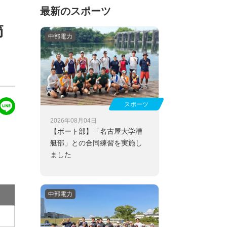
最新のスポーツ
節
中部電力
スポーツ
2026年08月04日
【ボート部】
「名古屋大学漕
艇部」との合同練習を実施し
ました
中部電力