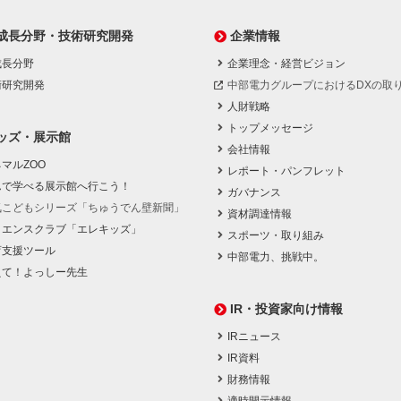
成長分野・技術研究開発
企業情報
成長分野
企業理念・経営ビジョン
術研究開発
中部電力グループにおけるDXの取
人財戦略
トップメッセージ
ッズ・展示館
会社情報
マルZOO
レポート・パンフレット
んで学べる展示館へ行こう！
ガバナンス
気こどもシリーズ「ちゅうでん壁新聞」
資材調達情報
イエンスクラブ「エレキッズ」
スポーツ・取り組み
育支援ツール
中部電力、挑戦中。
えて！よっしー先生
IR・投資家向け情報
IRニュース
IR資料
財務情報