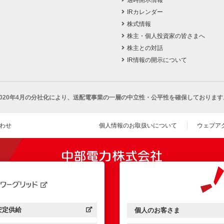
適時開示情報
IRカレンダー
株式情報
株主・個人投資家の皆さまへ
株主との対話
IR情報の開示について
2020年4月の分社化により、
送配電事業の一層の中立性・公平性を確保しております
わせ
個人情報のお取扱いについて
ウェブア
（新し
開きます）
安定供給
個人のお客さま
中部電力パワーグリッド：
（新しいウィンドウを開きます）
中部電力ミライズ：
（新しいウィンドウを開きま