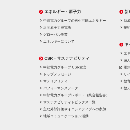
エネルギー・原子力
新
中部電力グループの再生可能エネルギー
新
浜岡原子力発電所
技
グローバル事業
エネルギーについて
キ
エネ
CSR・サステナビリティ
遊
中部電力グループ CSR宣言
電
トップメッセージ
サ
マテリアリティ
教
パフォーマンスデータ
教
中部電力グループレポート（統合報告書）
サステナビリティトピックス一覧
主な外部評価やイニシアティブへの参加
地域コミュニケーション活動