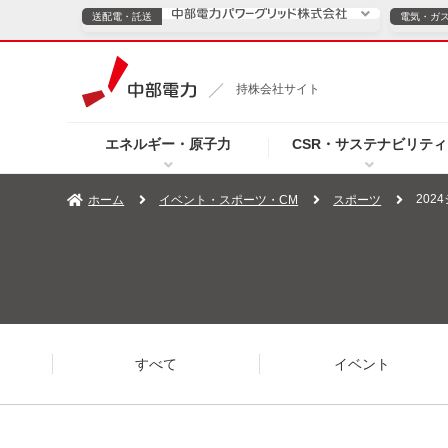
送配電・託送
電気・ガ
送配電・託送につ
持株会社サイト
電気・ガスのご契約
エネルギー・原子力
CSR・サステナビリティ
TOPページへ
TOPページへ
ご案内
個人の
20
ホーム
イベント・スポーツ・CM
スポーツ
サービス・ソリューション
企業情報
効率化
（新しいウィンドウを開きます）
（新しいウィンドウ
プレスリリース
お知らせ
よくあるご
すべて
イベント