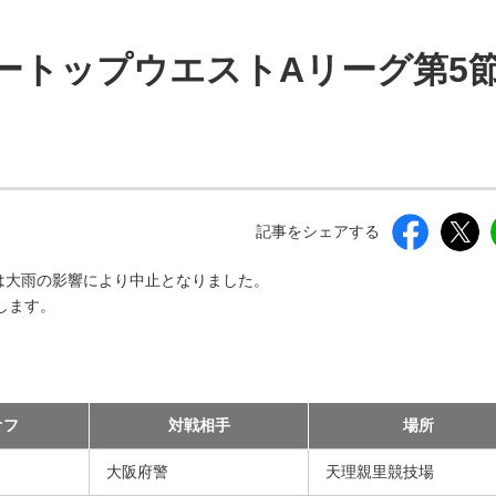
しいウィンドウを開きます）
ビートップウエストAリーグ第5
記事をシェアする
s戦は大雨の影響により中止となりました。
します。
オフ
対戦相手
場所
大阪府警
天理親里競技場