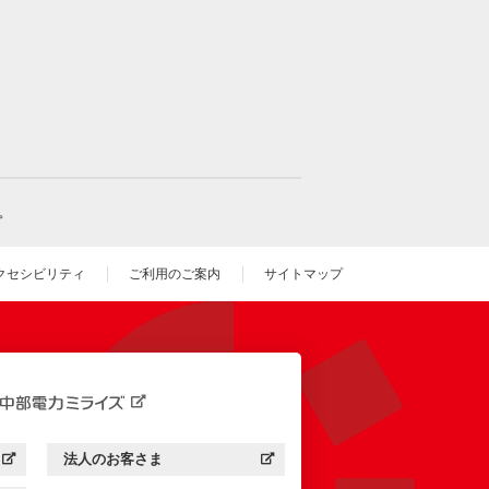
。
クセシビリティ
ご利用のご案内
サイトマップ
いウィンドウを開きます）
法人のお客さま
す）
中部電力ミライズ：
（新しいウィンドウを開きます）