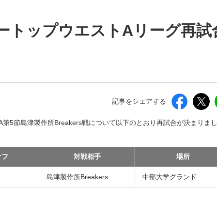
しいウィンドウを開きます）
ビートップウエストAリーグ再試
記事をシェアする
A第5節島津製作所Breakers戦について以下のとおり再試合が決まりま
オフ
対戦相手
場所
島津製作所Breakers
中部大学グランド