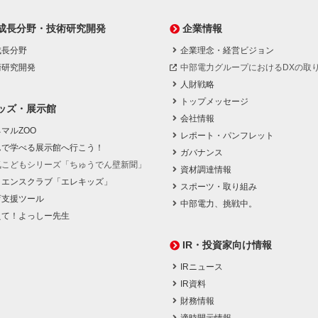
成長分野・技術研究開発
企業情報
成長分野
企業理念・経営ビジョン
術研究開発
中部電力グループにおけるDXの取
人財戦略
トップメッセージ
ッズ・展示館
会社情報
マルZOO
レポート・パンフレット
んで学べる展示館へ行こう！
ガバナンス
気こどもシリーズ「ちゅうでん壁新聞」
資材調達情報
イエンスクラブ「エレキッズ」
スポーツ・取り組み
育支援ツール
中部電力、挑戦中。
えて！よっしー先生
IR・投資家向け情報
IRニュース
IR資料
財務情報