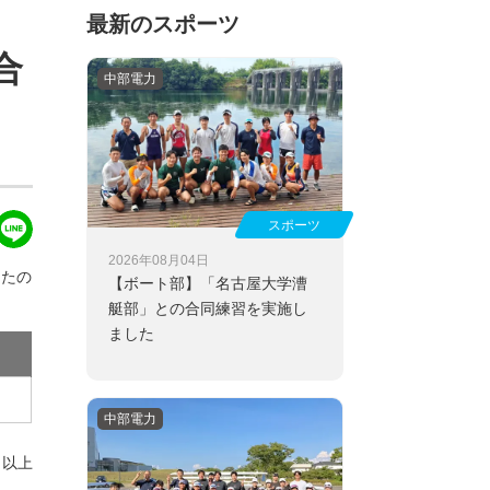
最新のスポーツ
合
中部電力
スポーツ
2026年08月04日
したの
【ボート部】
「名古屋大学漕
艇部」との合同練習を実施し
ました
中部電力
以上