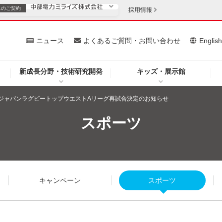
スの
ご契約
採用情報
いて
ニュース
よくあるご質問・お問い合わせ
Englis
新成長分野・技術研究開発
キッズ・展示館
お客さま
安定供給
法人のお客さま
24ジャパンラグビートップウエストAリーグ再試合決定のお知らせ
・低コスト化
企業情報
スポーツ
を開きます）
（新しいウィンドウを開きます）
質問・お問い合わせ
キャンペーン
スポーツ