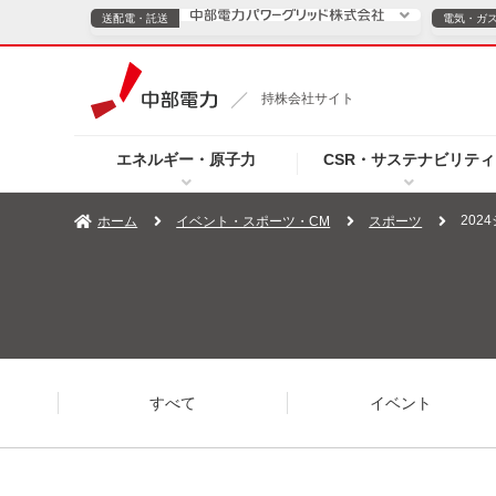
送配電・託送
電気・ガ
送配電・託送につ
持株会社サイト
電気・ガスのご契約
エネルギー・原子力
CSR・サステナビリティ
TOPページへ
TOPページへ
ご案内
個人の
20
ホーム
イベント・スポーツ・CM
スポーツ
サービス・ソリューション
企業情報
効率化
（新しいウィンドウを開きます）
（新しいウィンドウ
プレスリリース
お知らせ
よくあるご
すべて
イベント