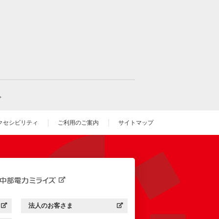
。
クセシビリティ
ご利用のご案内
サイトマップ
いウィンドウを開きます）
法人のお客さま
す）
中部電力ミライズ：
（新しいウィンドウを開きます）