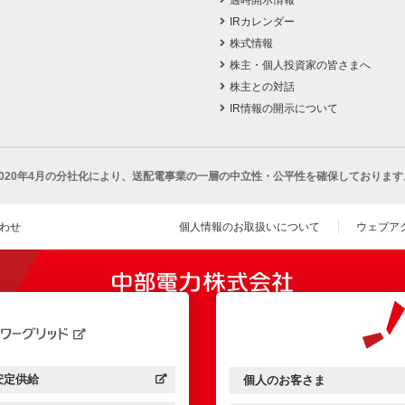
適時開示情報
IRカレンダー
株式情報
株主・個人投資家の皆さまへ
株主との対話
IR情報の開示について
2020年4月の分社化により、
送配電事業の一層の中立性・公平性を確保しております
わせ
個人情報のお取扱いについて
ウェブア
（新し
開きます）
安定供給
個人のお客さま
中部電力パワーグリッド：
（新しいウィンドウを開きます）
中部電力ミライズ：
（新しいウィンドウを開きま