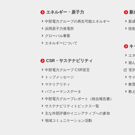
エネルギー・原子力
新
中部電力グループの再生可能エネルギー
新
浜岡原子力発電所
技
グローバル事業
エネルギーについて
キ
エネ
CSR・サステナビリティ
遊
中部電力グループ CSR宣言
電
トップメッセージ
サ
マテリアリティ
教
パフォーマンスデータ
教
中部電力グループレポート（統合報告書）
サステナビリティトピックス一覧
主な外部評価やイニシアティブへの参加
地域コミュニケーション活動