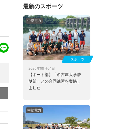
最新のスポーツ
中部電力
スポーツ
2026年08月04日
【ボート部】
「名古屋大学漕
艇部」との合同練習を実施し
ました
中部電力