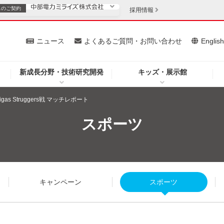
スの
ご契約
採用情報
いて
ニュース
よくあるご質問・お問い合わせ
Englis
新成長分野・技術研究開発
キッズ・展示館
お客さま
安定供給
法人のお客さま
aigas Struggers戦 マッチレポート
・低コスト化
企業情報
スポーツ
を開きます）
（新しいウィンドウを開きます）
質問・お問い合わせ
キャンペーン
スポーツ