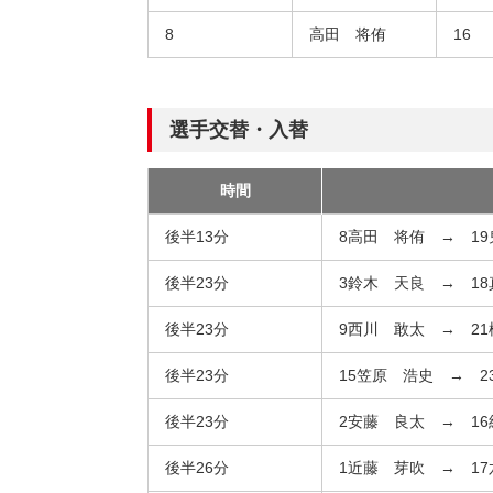
8
高田 将侑
16
選手交替・入替
時間
後半13分
8高田 将侑 → 1
後半23分
3鈴木 天良 → 1
後半23分
9西川 敢太 → 2
後半23分
15笠原 浩史 → 2
後半23分
2安藤 良太 → 1
後半26分
1近藤 芽吹 → 1