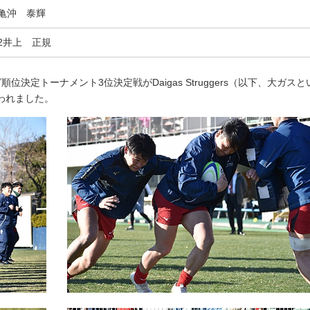
0亀沖 泰輝
2井上 正規
定トーナメント3位決定戦がDaigas Struggers（以下、大ガスと
われました。