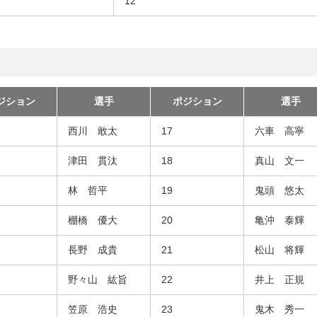
12
ジション
選手
ポジション
選手
西川 敢太
17
六車 高寧
津田 貫汰
18
真山 文一
林 哲平
19
鬼頭 悠太
棚橋 優大
20
亀沖 泰輝
長野 成貴
21
松山 将輝
野々山 紘旨
22
井上 正規
笠原 浩史
23
鬼木 秀一