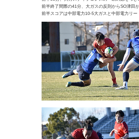
前半終了間際の41分、大ガスの反則からSO津田
前半スコアは中部電力10-5大ガスと中部電力リ