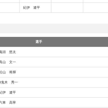
紀伊 遼平
選手
9鬼頭 悠太
8真山 文一
1松山 将輝
3鬼木 秀一
6紀伊 遼平
7六車 高寧