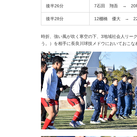
後半26分
7石田 翔吾 → 2
後半28分
12棚橋 優大 → 2
時折、強い風が吹く寒空の下、3地域社会人リーグ順位決
う。）を相手に長良川球技メドウにおいておこな