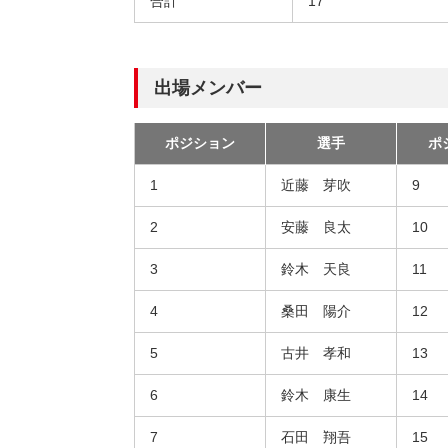
合計
17
出場メンバー
ポジション
選手
ポ
1
近藤 芽吹
9
2
安藤 良太
10
3
鈴木 天良
11
4
桑田 陽介
12
5
古井 孝和
13
6
鈴木 康生
14
7
石田 翔吾
15