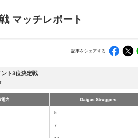
しいウィンドウを開きます）
gers戦 マッチレポート
記事をシェアする
メント3位決定戦
ウ
部電力
Daigas Struggers
5
7