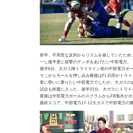
前半、不用意な反則からリズムを崩していたため
一し後半更に攻撃のテンポをあげたい中部電力。
後半6分、大ガス陣トライライン前の中部電力ボ
そこからモールを押し込み最後はFL石田がトライ
更に勢いに乗りたい中部電力でしたが、大ガスの
試合も終盤に入った、後半32分、大ガスにトライ
最後は中部電力ボールのスクラムからFB鬼木が
最終スコア、中部電力17-12大ガスで中部電力の