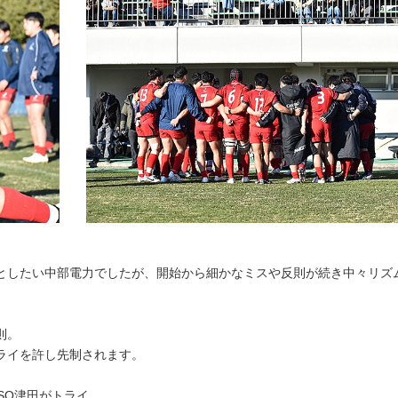
としたい中部電力でしたが、開始から細かなミスや反則が続き中々リズ
則。
ライを許し先制されます。
SO津田がトライ。