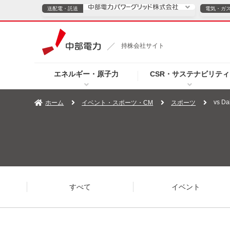
送配電・託送
電気・ガ
送配電・託送につ
持株会社サイト
電気・ガスのご契約
エネルギー・原子力
CSR・サステナビリティ
TOPページへ
TOPページへ
ご案内
個人の
vs D
ホーム
イベント・スポーツ・CM
スポーツ
サービス・ソリューション
企業情報
効率化
（新しいウィンドウを開きます）
（新しいウィンドウ
プレスリリース
お知らせ
よくあるご
すべて
イベント