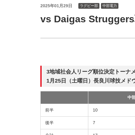
（新しいウィンドウを開きます）
（新
ニュース
よくあるご質問・お問い合わせ
2025年01月29日
ラグビー部
中部電力
vs Daigas Strug
3地域社会人リーグ順位決定トーナ
1月25日（土曜日）長良川球技メド
中
試
合
前半
10
後半
7