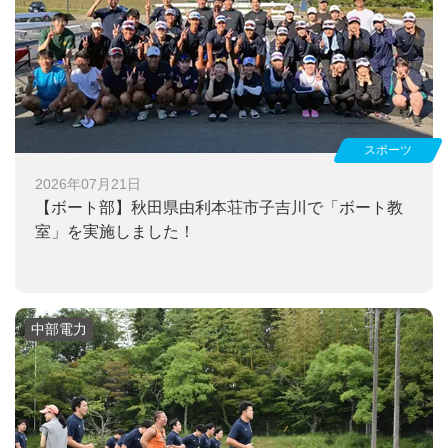
スポーツ
2026年07月21日
【ボート部】
秋田県由利本荘市子吉川で「ボート教
室」を実施しました！
中部電力