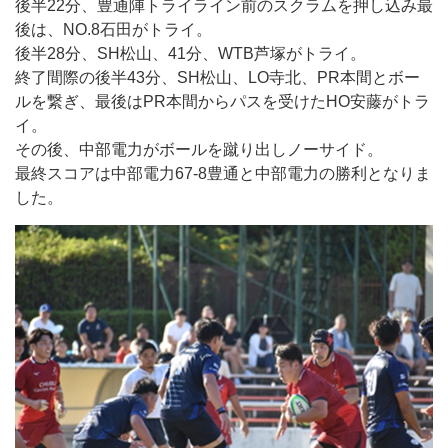
後半22分、豊通陣トライライン前のスクラムを押し込み最
後は、NO.8石田がトライ。
後半28分、SH松山、41分、WTB芦塚がトライ。
終了間際の後半43分、SH松山、LO寺北、PR本間とボー
ルを繋ぎ、最後はPR本間からパスを受けたHO安藤がトラ
イ。
その後、中部電力がボールを蹴り出しノーサイド。
最終スコアは中部電力67-8豊通と中部電力の勝利となりま
した。