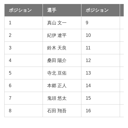
ポジション
選手
ポジション
1
真山 文一
9
2
紀伊 遼平
10
3
鈴木 天良
11
4
桑田 陽介
12
5
寺北 亘佑
13
6
本郷 正人
14
芦
7
鬼頭 悠太
15
8
石田 翔吾
16