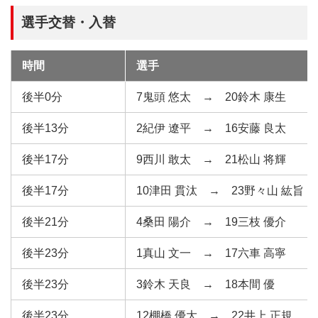
選手交替・入替
時間
選手
後半0分
7鬼頭 悠太 → 20鈴木 康生
後半13分
2紀伊 遼平 → 16安藤 良太
後半17分
9西川 敢太 → 21松山 将輝
後半17分
10津田 貫汰 → 23野々山 紘旨
後半21分
4桑田 陽介 → 19三枝 優介
後半23分
1真山 文一 → 17六車 高寧
後半23分
3鈴木 天良 → 18本間 優
後半23分
12棚橋 優大 → 22井上 正規