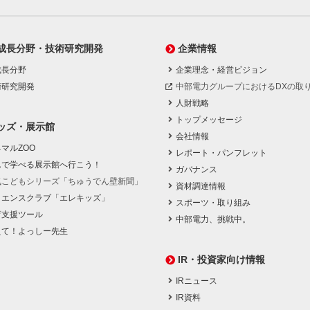
成長分野・技術研究開発
企業情報
成長分野
企業理念・経営ビジョン
術研究開発
中部電力グループにおけるDXの取
人財戦略
トップメッセージ
ッズ・展示館
会社情報
マルZOO
レポート・パンフレット
んで学べる展示館へ行こう！
ガバナンス
気こどもシリーズ「ちゅうでん壁新聞」
資材調達情報
イエンスクラブ「エレキッズ」
スポーツ・取り組み
育支援ツール
中部電力、挑戦中。
えて！よっしー先生
IR・投資家向け情報
IRニュース
IR資料