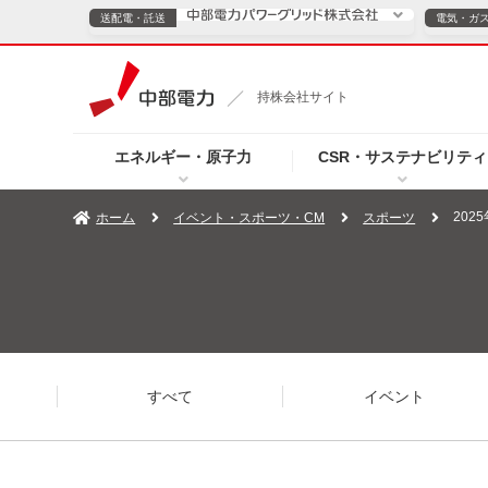
送配電・託送
電気・ガ
送配電・託送につ
持株会社サイト
電気・ガスのご契約
エネルギー・原子力
CSR・サステナビリティ
TOPページへ
TOPページへ
ご案内
個人の
20
ホーム
イベント・スポーツ・CM
スポーツ
サービス・ソリューション
企業情報
効率化
（新しいウィンドウを開きます）
（新しいウィンドウ
プレスリリース
お知らせ
よくあるご
すべて
イベント