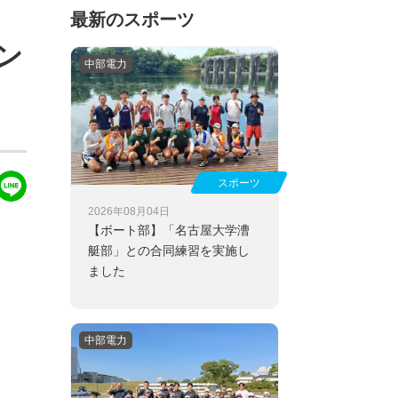
最新のスポーツ
ン
中部電力
スポーツ
2026年08月04日
【ボート部】
「名古屋大学漕
艇部」との合同練習を実施し
ました
中部電力