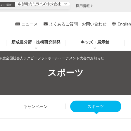
スの
ご契約
採用情報
いて
ニュース
よくあるご質問・お問い合わせ
Englis
新成長分野・技術研究開発
キッズ・展示館
お客さま
安定供給
法人のお客さま
25年度全国社会人ラグビーフットボールトーナメント大会のお知らせ
・低コスト化
企業情報
スポーツ
を開きます）
（新しいウィンドウを開きます）
質問・お問い合わせ
キャンペーン
スポーツ