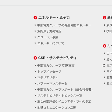
エネルギー・原子力
新
中部電力グループの再生可能エネルギー
新
浜岡原子力発電所
技
グローバル事業
エネルギーについて
キ
エネ
CSR・サステナビリティ
遊
中部電力グループ CSR宣言
電
トップメッセージ
サ
マテリアリティ
教
パフォーマンスデータ
教
中部電力グループレポート（統合報告書）
サステナビリティトピックス一覧
主な外部評価やイニシアティブへの参加
地域コミュニケーション活動