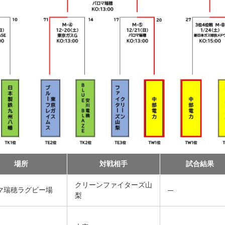
場所
対戦相手
試合結果
クリーンファイターズ山
マ瑞穂ラグビー場
梨