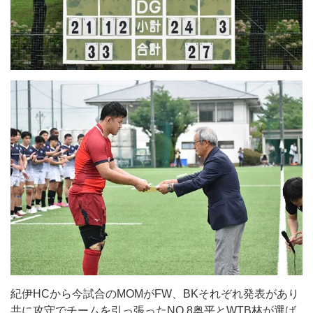
紀伊HCから今試合のMOMがFW、BKそれぞれ発表があり
共に攻守でチームを引っ張ったNO.8奥平とWTB林が選ば