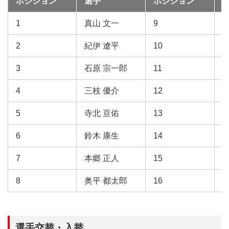
ポジション
選手
ポジション
1
真山 文一
9
2
紀伊 遼平
10
3
石原 宗一郎
11
林
4
三枝 優介
12
5
寺北 亘佑
13
6
鈴木 康生
14
7
本郷 正人
15
8
奥平 都太郎
16
選手交替・入替