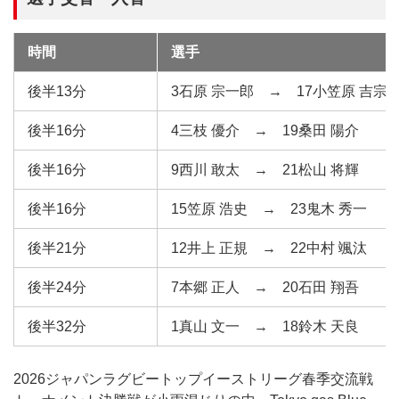
時間
選手
後半13分
3石原 宗一郎 → 17小笠原 吉宗
後半16分
4三枝 優介 → 19桑田 陽介
後半16分
9西川 敢太 → 21松山 将輝
後半16分
15笠原 浩史 → 23鬼木 秀一
後半21分
12井上 正規 → 22中村 颯汰
後半24分
7本郷 正人 → 20石田 翔吾
後半32分
1真山 文一 → 18鈴木 天良
2026ジャパンラグビートップイーストリーグ春季交流戦