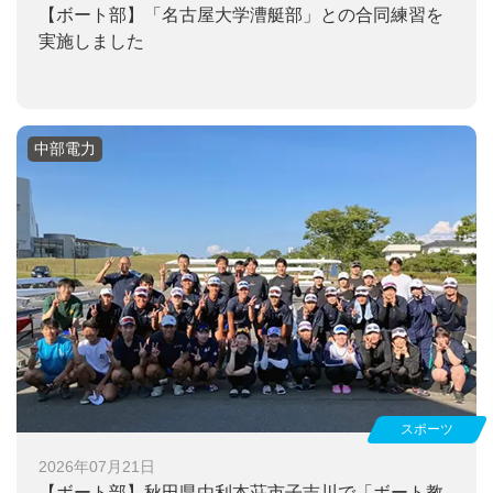
【ボート部】
「名古屋大学漕艇部」との合同練習を
実施しました
中部電力
スポーツ
2026年07月21日
【ボート部】
秋田県由利本荘市子吉川で「ボート教