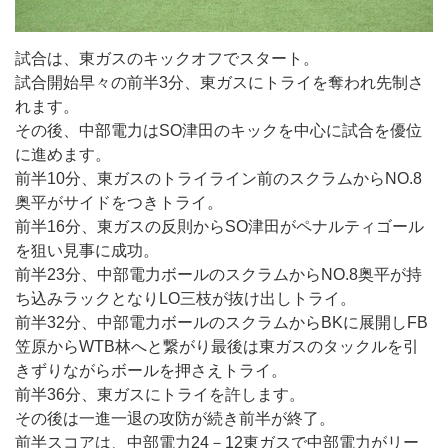
試合は、東ガスのキックオフでスタート。
試合開始早々の前半3分、東ガスにトライを奪われ先制さ
れます。
その後、中部電力はSO津田のキックを中心に試合を優位
に進めます。
前半10分、東ガスのトライライン前のスクラムからNO.8
奥平がサイドをつきトライ。
前半16分、東ガスの反則からSO津田がペナルティゴール
を狙い見事に成功。
前半23分、中部電力ボールのスクラムからNO.8奥平が持
ち込みラックとなりLO三枝が抜け出しトライ。
前半32分、中部電力ボールのスクラムからBKに展開しFB
笠原からWTB林へと繋がり最後は東ガスのタックルを引
きずりながらボールを押さえトライ。
前半36分、東ガスにトライを許します。
その後は一進一退の攻防が続き前半が終了。
前半スコアは、中部電力24－12東ガスで中部電力がリー