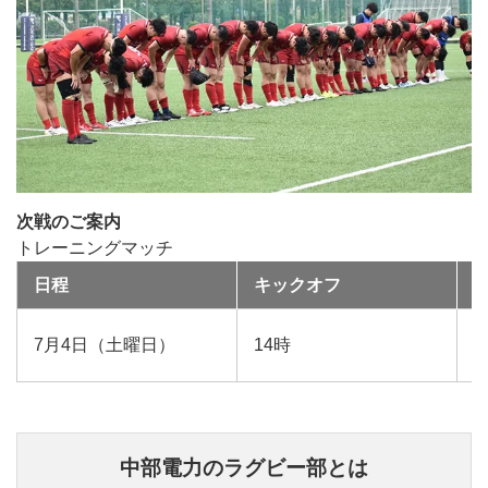
次戦のご案内
トレーニングマッチ
日程
キックオフ
M
7月4日（土曜日）
14時
K
中部電力のラグビー部とは