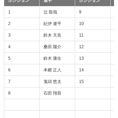
ポジション
選手
ポジション
1
辻 龍哉
9
2
紀伊 遼平
10
3
鈴木 天良
11
4
桑田 陽介
12
5
鈴木 康生
13
6
本郷 正人
14
7
鬼頭 悠太
15
8
石田 翔吾