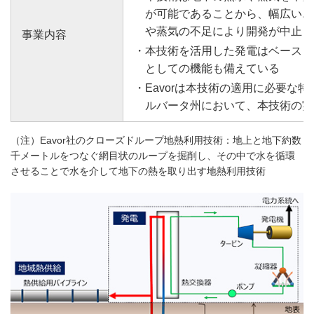
が可能であることから、幅広いエ
や蒸気の不足により開発が中止と
事業内容
本技術を活用した発電はベースロ
としての機能も備えている
Eavorは本技術の適用に必要な特
ルバータ州において、本技術の実
（注）Eavor社のクローズドループ地熱利用技術：地上と地下約数
千メートルをつなぐ網目状のループを掘削し、その中で水を循環
させることで水を介して地下の熱を取り出す地熱利用技術