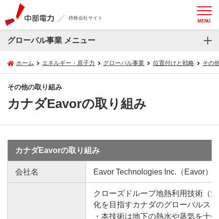
持株会社サイト
MENU
グローバル事業 メニュー
ホーム
エネルギー・原子力
グローバル事業
位置付けと戦略
その
その他の取り組み
カナダEavorの取り組み
カナダEavorの取り組み
会社名
Eavor Technologies Inc.（Eavor）
クローズドループ地熱利用技術（注
化を目指すカナダのグローバルスタ
本技術は地下の熱水や蒸気を十分