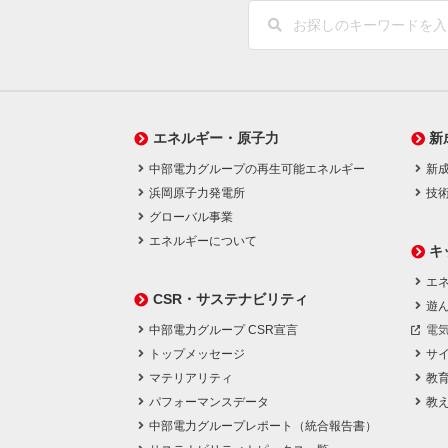
エネルギー・原子力
新
中部電力グループの再生可能エネルギー
新
浜岡原子力発電所
技
グローバル事業
エネルギーについて
キ
エネ
CSR・サステナビリティ
遊
中部電力グループ CSR宣言
電
トップメッセージ
サ
マテリアリティ
教
パフォーマンスデータ
教
中部電力グループレポート（統合報告書）