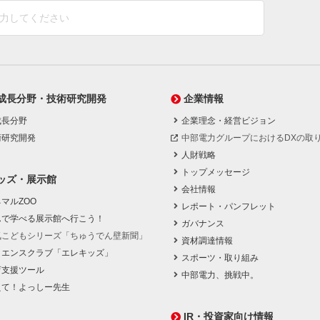
成長分野・技術研究開発
企業情報
成長分野
企業理念・経営ビジョン
術研究開発
中部電力グループにおけるDXの取
人財戦略
トップメッセージ
ッズ・展示館
会社情報
マルZOO
レポート・パンフレット
んで学べる展示館へ行こう！
ガバナンス
気こどもシリーズ「ちゅうでん壁新聞」
資材調達情報
イエンスクラブ「エレキッズ」
スポーツ・取り組み
育支援ツール
中部電力、挑戦中。
えて！よっしー先生
IR・投資家向け情報