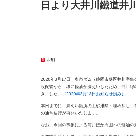
（新しいウィンドウを開きます）
（新
ニュース
日より大井川鐵道井
よくあるご質問・お問い合わせ
印刷
2020年3月17日、奥泉ダム（静岡市葵区井川
設配管から土壌に軽油が漏えいしたため、井川線
きました。
（2020年3月18日お知らせ済み）
本日までに、漏えい箇所の土砂排除・埋め戻し工
の通常運行が再開いたします。
なお、今回の事象による河川ほか周囲への軽油の