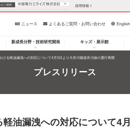
スの
ご契約
採用情報
いて
ニュース
よくあるご質問・お問い合わせ
Englis
新成長分野・技術研究開発
キッズ・展示館
お客さま
安定供給
法人のお客さま
おける軽油漏洩への対応について4月3日より大井川鐵道井川線の運行再開
・低コスト化
企業情報
プレスリリース
を開きます）
（新しいウィンドウを開きます）
質問・お問い合わせ
る軽油漏洩への対応について4月