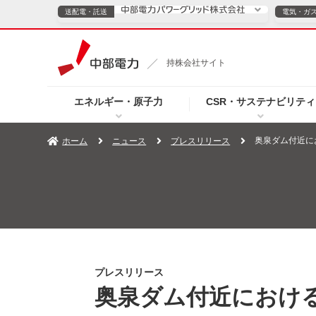
送配電・託送
電気・ガ
送配電・託送につ
持株会社サイト
電気・ガスのご契約
エネルギー・原子力
CSR・サステナビリティ
TOPページへ
TOPページへ
ご案内
個人の
奥泉ダム付近に
ホーム
ニュース
プレスリリース
サービス・ソリューション
企業情報
効率化
（新しいウィンドウを開きます）
（新しいウィンドウ
プレスリリース
お知らせ
よくあるご
プレスリリース
奥泉ダム付近におけ