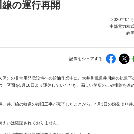
しいウィンドウを開きます）
川線の運行再開
2020年04
中部電力株
静
記事をシェアする
字亀久保）の非常用発電設備への給油作業中に、大井川鐵道井川線の軌道下
の一区間を3月18日より運休していただき、漏えい箇所の土砂排除を進
事、井川線の軌道の復旧工事が完了したことから、4月3日の始発より井
漏えいは確認されておりません。