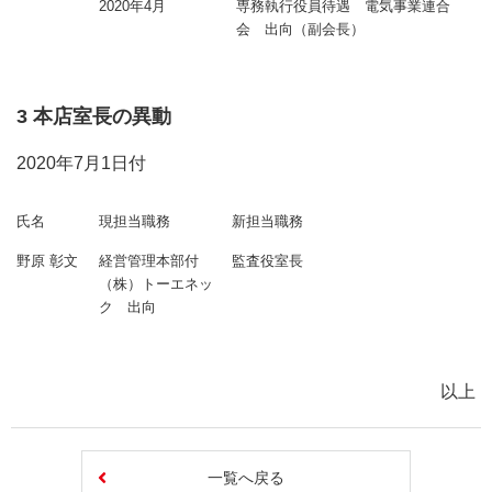
2020年4月
専務執行役員待遇 電気事業連合
会 出向（副会長）
3 本店室長の異動
2020年7月1日付
氏名
現担当職務
新担当職務
野原 彰文
経営管理本部付
監査役室長
（株）トーエネッ
ク 出向
以上
一覧へ戻る