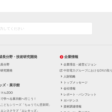
成長分野・技術研究開発
企業情報
成長分野
企業理念・経営ビジョン
術研究開発
中部電力グループにおけるDXの取
人財戦略
トップメッセージ
ッズ・展示館
会社情報
マルZOO
レポート・パンフレット
んで学べる展示館へ行こう！
ガバナンス
気こどもシリーズ「ちゅうでん壁新聞」
資材調達情報
イエンスクラブ「エレキッズ」