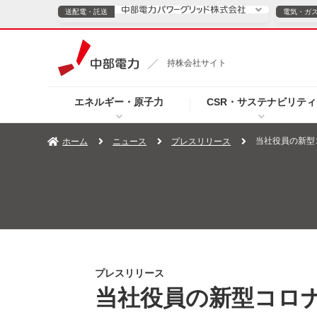
送配電・託送
電気・ガ
送配電・託送につ
持株会社サイト
電気・ガスのご契約
エネルギー・原子力
CSR・サステナビリティ
TOPページへ
TOPページへ
ご案内
個人の
当社役員の新型
ホーム
ニュース
プレスリリース
サービス・ソリューション
企業情報
効率化
（新しいウィンドウを開きます）
（新しいウィンドウ
プレスリリース
お知らせ
よくあるご
プレスリリース
当社役員の新型コロ