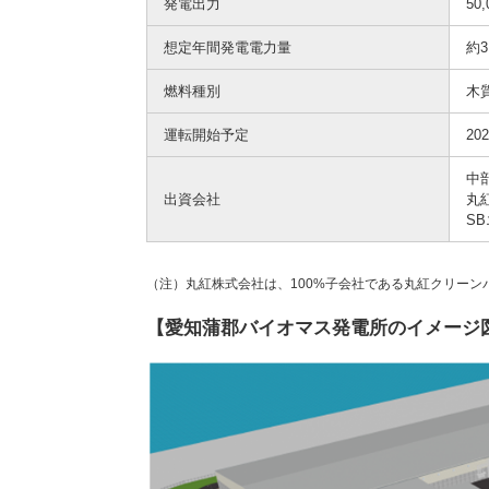
発電出力
50
想定年間発電電力量
約
燃料種別
木
運転開始予定
20
中
出資会社
丸
S
（注）丸紅株式会社は、100%子会社である丸紅クリー
【愛知蒲郡バイオマス発電所のイメージ