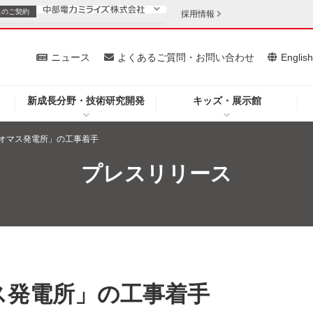
スの
ご契約
採用情報
いて
ニュース
よくあるご質問・お問い合わせ
Englis
新成長分野・技術研究開発
キッズ・展示館
お客さま
安定供給
法人のお客さま
オマス発電所」の工事着手
・低コスト化
企業情報
プレスリリース
を開きます）
（新しいウィンドウを開きます）
質問・お問い合わせ
ス発電所」の工事着手