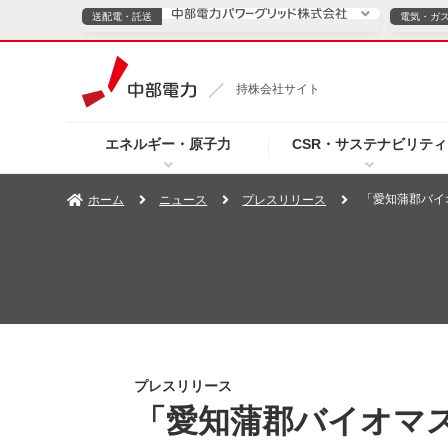
送配電・託送
電気・ガ
送配電・託送につ
持株会社サイト
電気・ガスのご契約
エネルギー・原子力
CSR・サステナビリティ
TOPページへ
TOPページへ
ご案内
個人の
「愛知蒲郡バイ
ホーム
ニュース
プレスリリース
サービス・ソリューション
企業情報
効率化
（新しいウィンドウを開きます）
（新しいウィンドウ
プレスリリース
お知らせ
よくあるご
プレスリリース
「愛知蒲郡バイオマ