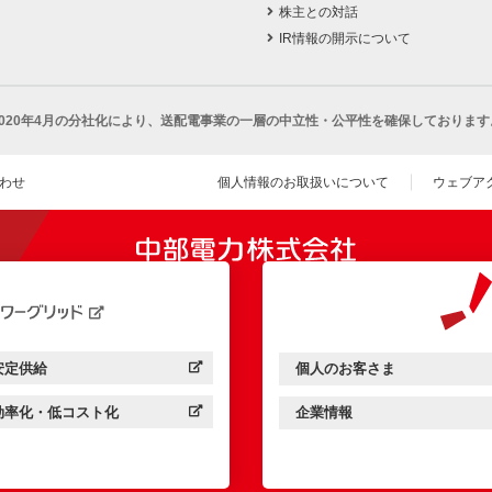
株主との対話
IR情報の開示について
2020年4月の分社化により、
送配電事業の一層の中立性・公平性を確保しております
わせ
個人情報のお取扱いについて
ウェブア
（新し
開きます）
安定供給
個人のお客さま
中部電力パワーグリッド：
（新しいウィンドウを開きます）
中部電力ミライズ：
（新しいウィンドウを開きま
効率化・低コスト化
企業情報
中部電力パワーグリッド：
（新しいウィンドウを開きます）
中部電力ミライズ：
（新しいウィンドウを開きま