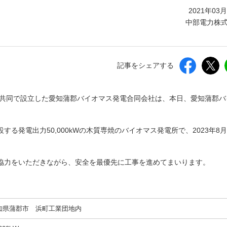
しいウィンドウを開きます）
2021年03
中部電力株
記事をシェアする
と共同で設立した愛知蒲郡バイオマス発電合同会社は、本日、愛知蒲郡バ
る発電出力50,000kWの木質専焼のバイオマス発電所で、2023年8
協力をいただきながら、安全を最優先に工事を進めてまいります。
知県蒲郡市 浜町工業団地内