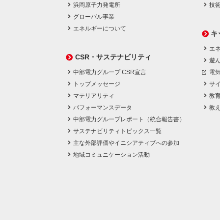
浜岡原子力発電所
技
グローバル事業
エネルギーについて
キ
エネ
CSR・サステナビリティ
遊
中部電力グループ CSR宣言
電
トップメッセージ
サ
マテリアリティ
教
パフォーマンスデータ
教
中部電力グループレポート（統合報告書）
サステナビリティトピックス一覧
主な外部評価やイニシアティブへの参加
地域コミュニケーション活動