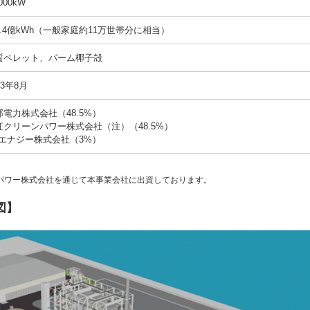
,000kW
3.4億kWh（一般家庭約11万世帯分に相当）
質ペレット、パーム椰子殻
23年8月
部電力株式会社（48.5%）
紅クリーンパワー株式会社（注）（48.5%）
Bエナジー株式会社（3%）
ンパワー株式会社を通じて本事業会社に出資しております。
図】