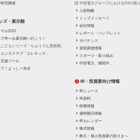
術研究開発
中部電力グループにおけるDXの取
人財戦略
トップメッセージ
ッズ・展示館
会社情報
マルZOO
レポート・パンフレット
んで学べる展示館へ行こう！
ガバナンス
気こどもシリーズ「ちゅうでん壁新聞」
資材調達情報
イエンスクラブ「エレキッズ」
スポーツ・取り組み
育支援ツール
中部電力、挑戦中。
えて！よっしー先生
IR・投資家向け情報
IRニュース
IR資料
財務情報
適時開示情報
IRカレンダー
株式情報
株主・個人投資家の皆さまへ