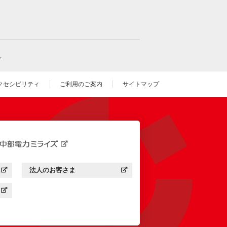
。
クセシビリティ
ご利用のご案内
サイトマップ
いウィンドウを開きます）
法人のお客さま
す）
中部電力ミライズ：
（新しいウィンドウを開きます）
す）