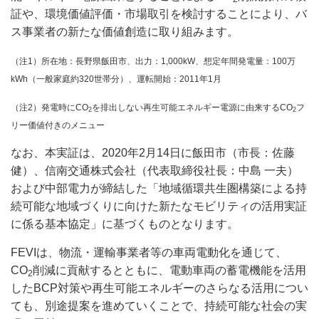
証や、環境価値評価・市場取引を検討することにより、バ
ス事業者の新たな価値創造に取り組みます。
（注1）所在地：長野県飯田市、出力：1,000kW、想定年間発電量：100万
kWh（一般家庭約320世帯分）、運転開始：2011年1月
（注2）発電時にCO
を排出しない再生可能エネルギー電源に由来するCO
フ
2
2
リー価値付きのメニュー
なお、本実証は、2020年2月14日に飯田市（市長：佐藤
健）、信南交通株式会社（代表取締役社長：中島 一夫）
および中部電力が締結した「地域循環共生圏構築による持
続可能な地域づくりに向けた新たなモビリティの活用実証
に係る基本協定」に基づくものとなります。
FEVIは、物流・運輸事業者等の車両電動化を通じて、
CO
削減に貢献するとともに、電動車両の蓄電機能を活用
2
したBCP対策や再生可能エネルギーのさらなる活用につい
ても、別途提案を進めていくことで、持続可能な社会の実