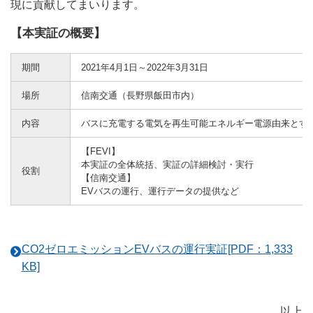
現に貢献してまいります。
【本実証の概要】
期間
2021年4月1日～2022年3月31日
場所
信南交通（長野県飯田市内）
内容
バスに充電する電気を再生可能エネルギー電源由来とす
【FEVI】
本実証の全体統括、実証の詳細検討・実行
役割
【信南交通】
EVバスの運行、運行データの提供など
CO2ゼロエミッションEVバスの運行実証[PDF：1,333
KB]
以上