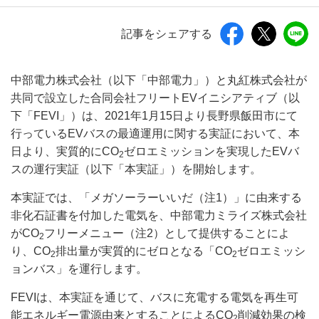
記事をシェアする
中部電力株式会社（以下「中部電力」）と丸紅株式会社が
共同で設立した合同会社フリートEVイニシアティブ（以
下「FEVI」）は、2021年1月15日より長野県飯田市にて
行っているEVバスの最適運用に関する実証において、本
日より、実質的にCO
ゼロエミッションを実現したEVバ
2
スの運行実証（以下「本実証」）を開始します。
本実証では、「メガソーラーいいだ（注1）」に由来する
非化石証書を付加した電気を、中部電力ミライズ株式会社
がCO
フリーメニュー（注2）として提供することによ
2
り、CO
排出量が実質的にゼロとなる「CO
ゼロエミッシ
2
2
ョンバス」を運行します。
FEVIは、本実証を通じて、バスに充電する電気を再生可
能エネルギー電源由来とすることによるCO
削減効果の検
2