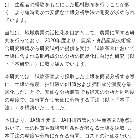
は、生産者の経験をもとにした肥料散布を行うことが多
く、より短時間かつ安価な土壌分析手法の開発が求められ
ています。
当社は、地域農業の活性化を目的として、農業に関する研
究を行っており、2020年度より、農業・食品産業技術総
合研究機構から研究試料の提供を受け、試験茶園において
土壌に含まれる肥料成分の分析の簡易化に向けた研究（以
下「本研究」）に取り組んでいます。
本研究では、試験茶園より採取した土壌を簡易分析する際
に、土壌の粒度、抽出液のpH値および肥料成分濃度を最
適化したことで、安価な分析装置でも従来の分析と同程度
の精度で、短時間かつ安価に分析する手法（以下「本手
法」）を構築いたしました。
本日より、JA遠州夢咲、JA掛川市管内の生産茶園7地点に
おいて、土の性質や栽培管理条件が異なる土壌を採取し、
本手法の精度や分析にかかる時間、コストの評価を行い、