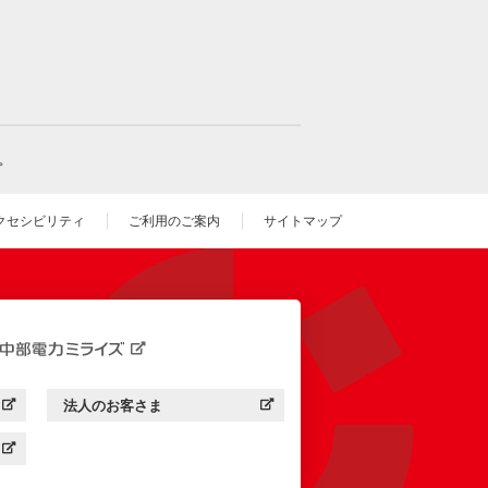
。
クセシビリティ
ご利用のご案内
サイトマップ
いウィンドウを開きます）
法人のお客さま
す）
中部電力ミライズ：
（新しいウィンドウを開きます）
す）