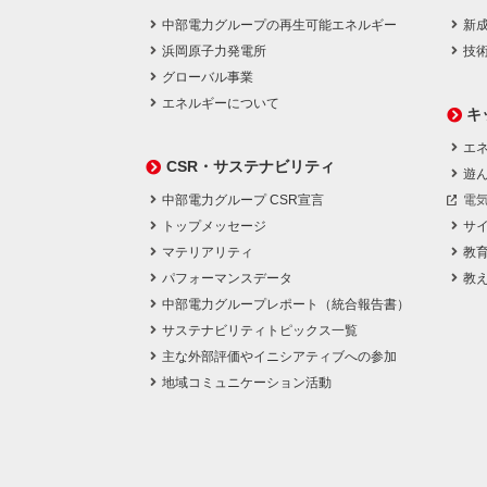
中部電力グループの再生可能エネルギー
新
浜岡原子力発電所
技
グローバル事業
エネルギーについて
キ
エネ
CSR・サステナビリティ
遊
中部電力グループ CSR宣言
電
トップメッセージ
サ
マテリアリティ
教
パフォーマンスデータ
教
中部電力グループレポート（統合報告書）
サステナビリティトピックス一覧
主な外部評価やイニシアティブへの参加
地域コミュニケーション活動