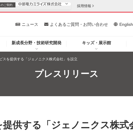
スの
ご契約
採用情報
いて
ニュース
よくあるご質問・お問い合わせ
Englis
新成長分野・技術研究開発
キッズ・展示館
お客さま
安定供給
法人のお客さま
ビスを提供する「ジェノニクス株式会社」を設立
・低コスト化
企業情報
プレスリリース
を開きます）
（新しいウィンドウを開きます）
質問・お問い合わせ
を提供する「ジェノニクス株式