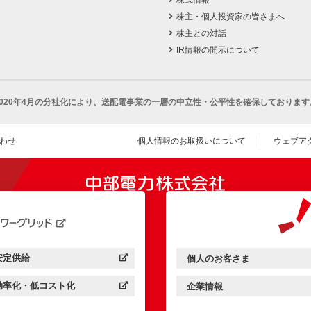
株式情報
株主・個人投資家の皆さまへ
株主との対話
IR情報の開示について
2020年4月の分社化により、
送配電事業の一層の中立性・公平性を確保しております
わせ
個人情報のお取扱いについて
ウェブア
（新し
開きます）
安定供給
個人のお客さま
中部電力パワーグリッド：
（新しいウィンドウを開きます）
中部電力ミライズ：
（新しいウィンドウを開きま
効率化・低コスト化
企業情報
中部電力パワーグリッド：
（新しいウィンドウを開きます）
中部電力ミライズ：
（新しいウィンドウを開きま