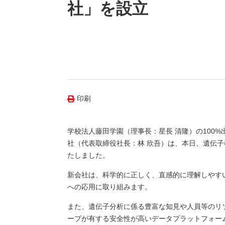
（新しいウィンドウを開きます）
（新
ニュース
社」を設立
よくあるご質問・お問い合わせ
印刷
学校法人藤田学園（理事長：星長 清隆）の100
社（代表取締役社長：林 欣吾）は、本日、遺伝
たしました。
新会社は、科学的に正しく、直感的に理解しやす
への応用に取り組みます。
また、遺伝子分析に係る豊富な知見や人員等のリ
ープが有する安全性が高いデータプラットフォー