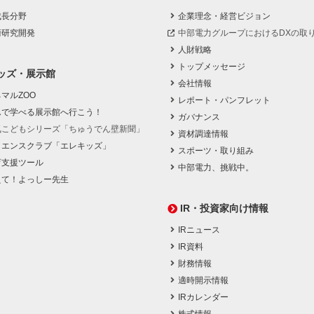
成長分野
企業理念・経営ビジョン
術研究開発
中部電力グループにおけるDXの取
人財戦略
トップメッセージ
ッズ・展示館
会社情報
マルZOO
レポート・パンフレット
んで学べる展示館へ行こう！
ガバナンス
気こどもシリーズ「ちゅうでん壁新聞」
資材調達情報
イエンスクラブ「エレキッズ」
スポーツ・取り組み
育支援ツール
中部電力、挑戦中。
えて！よっしー先生
IR・投資家向け情報
IRニュース
IR資料
財務情報
適時開示情報
IRカレンダー