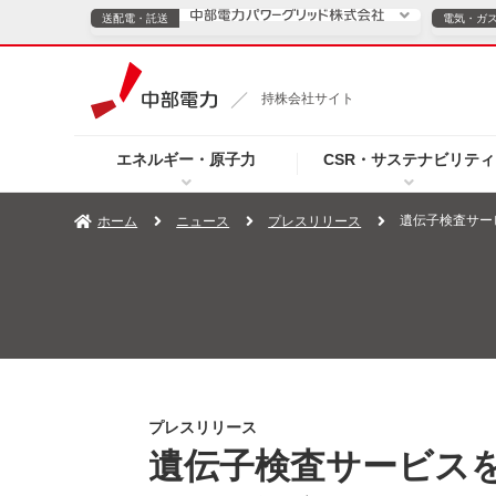
送配電・託送
電気・ガ
送配電・託送につ
持株会社サイト
電気・ガスのご契約
エネルギー・原子力
CSR・サステナビリティ
TOPページへ
TOPページへ
ご案内
個人の
遺伝子検査サー
ホーム
ニュース
プレスリリース
サービス・ソリューション
企業情報
効率化
（新しいウィンドウを開きます）
（新しいウィンドウ
プレスリリース
お知らせ
よくあるご
プレスリリース
遺伝子検査サービス