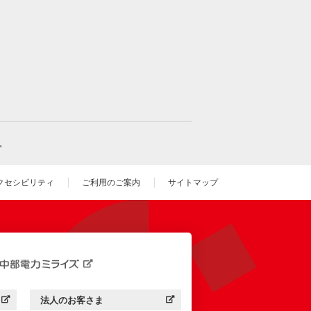
。
クセシビリティ
ご利用のご案内
サイトマップ
いウィンドウを開きます）
法人のお客さま
す）
中部電力ミライズ：
（新しいウィンドウを開きます）