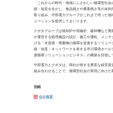
「これからの時代・地域にふさわしい循環型社会
績・知見を生かし、食品残さや農業残さ等の未利
取り組み、中部電力グループがこれまで培った地
ューションを提供してまいります。
クボタグループは焼却炉や溶融炉、破砕機など廃
が運営する処理施設の設計・施工や運転、メンテナ
げる「水資源・廃棄物の循環を促進するソリュー
績・知見・ネットワークを有する市川環境ホール
源循環ソリューションビジネス」の構築を目指し
中部電力とクボタは、両社が有する豊富な経営資
組み合わせることで、循環型社会の実現に向けた
別紙
会社概要