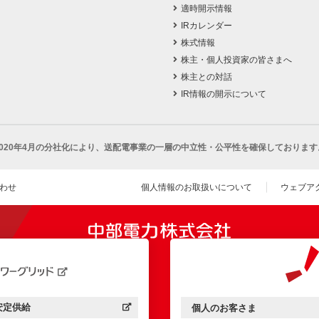
適時開示情報
IRカレンダー
株式情報
株主・個人投資家の皆さまへ
株主との対話
IR情報の開示について
2020年4月の分社化により、
送配電事業の一層の中立性・公平性を確保しております
わせ
個人情報のお取扱いについて
ウェブア
（新し
開きます）
安定供給
個人のお客さま
中部電力パワーグリッド：
（新しいウィンドウを開きます）
中部電力ミライズ：
（新しいウィンドウを開きま