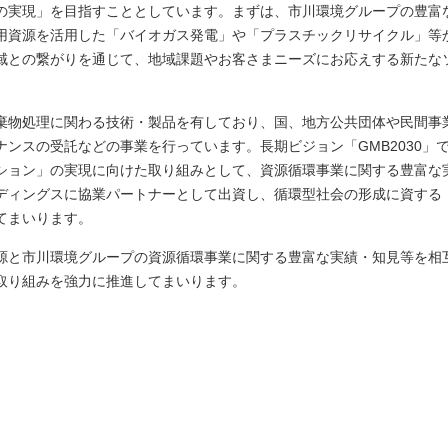
の実現」を目指すこととしています。まずは、市川環境グループの豊富
用資源を活用した「バイオガス発電」や「プラスチックリサイクル」等
域との繋がりを通じて、地域課題やお客さまニーズにお応えする新たな
棄物処理に関わる技術・製品を有しており、国、地方公共団体や民間事
ンスの受託などの事業を行っています。長期ビジョン「GMB2030」
ション」の実現に向けた取り組みとして、資源循環事業に関する豊富な
ディングスに協業パートナーとして出資し、循環型社会の形成に資する
てまいります。
源と市川環境グループの資源循環事業に関する豊富な実績・知見等を相
取り組みを強力に推進してまいります。