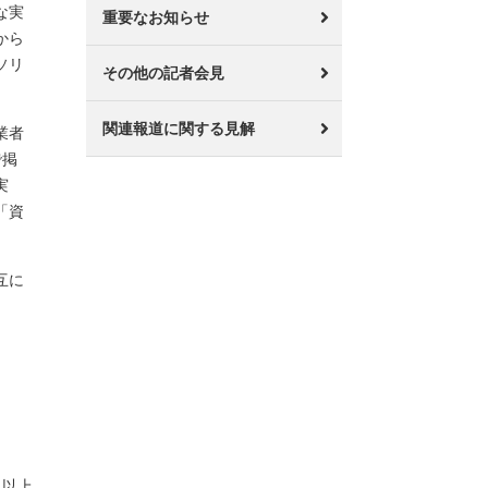
な実
重要なお知らせ
から
ソリ
その他の記者会見
関連報道に関する見解
業者
で掲
実
「資
互に
以上