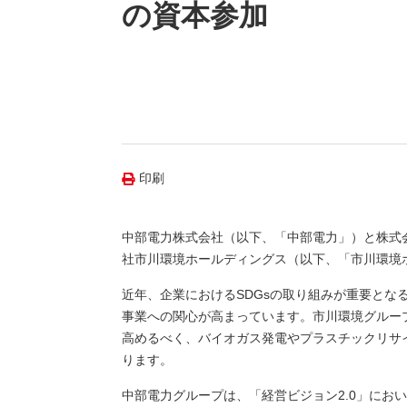
（新しいウィンドウを開きます）
（新
ニュース
の資本参加
よくあるご質問・お問い合わせ
印刷
中部電力株式会社（以下、「中部電力」）と株式
社市川環境ホールディングス（以下、「市川環境ホ
近年、企業におけるSDGsの取り組みが重要と
事業への関心が高まっています。市川環境グルー
高めるべく、バイオガス発電やプラスチックリサ
ります。
中部電力グループは、「経営ビジョン2.0」にお