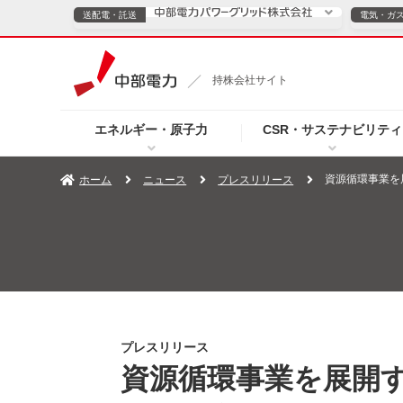
送配電・託送
電気・ガ
送配電・託送につ
持株会社サイト
電気・ガスのご契約
エネルギー・原子力
CSR・サステナビリティ
TOPページへ
TOPページへ
ご案内
個人の
資源循環事業を
ホーム
ニュース
プレスリリース
サービス・ソリューション
企業情報
効率化
（新しいウィンドウを開きます）
（新しいウィンドウ
プレスリリース
お知らせ
よくあるご
プレスリリース
資源循環事業を展開