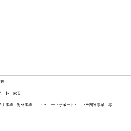
番地
員 林 欣吾
子力事業、海外事業、コミュニティサポートインフラ関連事業 等