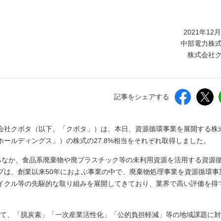
しいウィンドウを開きます）
2021年12
中部電力株
株式会社
記事をシェアする
会社クボタ（以下、「クボタ」）は、本日、資源循環事業を展開する株
ールディングス」）の株式の27.8%相当をそれぞれ取得しました。
なるなか、食品系廃棄物や廃プラスチック等の未利用資源を活用する資源
プは、創業以来50年におよぶ事業の中で、廃棄物処理事業を資源循環事
イクル等の先駆的な取り組みを展開してきており、業界で高い評価を得
いて、「脱炭素」「一次産業活性化」「公的負担軽減」等の地域課題に