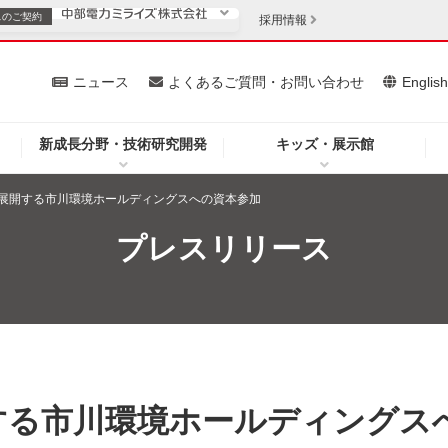
スの
ご契約
採用情報
いて
ニュース
よくあるご質問・お問い合わせ
Englis
新成長分野・技術研究開発
キッズ・展示館
お客さま
安定供給
法人のお客さま
展開する市川環境ホールディングスへの資本参加
・低コスト化
企業情報
プレスリリース
を開きます）
（新しいウィンドウを開きます）
質問・お問い合わせ
する市川環境ホールディングス