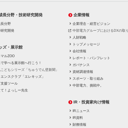
成長分野・技術研究開発
企業情報
成長分野
企業理念・経営ビジョン
術研究開発
中部電力グループにおけるDXの取
人財戦略
トップメッセージ
ッズ・展示館
会社情報
マルZOO
レポート・パンフレット
んで学べる展示館へ行こう！
ガバナンス
気こどもシリーズ「ちゅうでん壁新聞」
資材調達情報
イエンスクラブ「エレキッズ」
スポーツ・取り組み
育支援ツール
中部電力、挑戦中。
えて！よっしー先生
IR・投資家向け情報
IRニュース
IR資料
財務情報