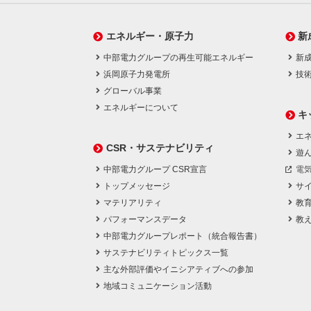
エネルギー・原子力
新
中部電力グループの再生可能エネルギー
新
浜岡原子力発電所
技
グローバル事業
エネルギーについて
キ
エネ
CSR・サステナビリティ
遊
中部電力グループ CSR宣言
電
トップメッセージ
サ
マテリアリティ
教
パフォーマンスデータ
教
中部電力グループレポート（統合報告書）
サステナビリティトピックス一覧
主な外部評価やイニシアティブへの参加
地域コミュニケーション活動