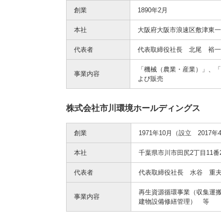
創業
1890年2月
本社
大阪府大阪市浪速区敷津東一
代表者
代表取締役社長 北尾 裕
「機械（農業・産業）」、
事業内容
よび販売
株式会社市川環境ホールディングス
創業
1971年10月（設立 2017年
本社
千葉県市川市田尻2丁目11番
代表者
代表取締役社長 水谷 重
再生資源循環事業（収集運
事業内容
建物設備修繕管理） 等