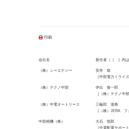
（新しいウィンドウを開きます）
（新
ニュース
よくあるご質問・お問い合わせ
印刷
会社名
新任者（［ ］内
（株）シーエナジー
安井 稔
［中部電力ミライ
（株）テクノ中部
伊出 俊一郎
［（株）テクノ中
（株）中電オートリース
三輪田 達典
［（株）JERA 
中部精機（株）
大石 悦郎
［中電配電サポー