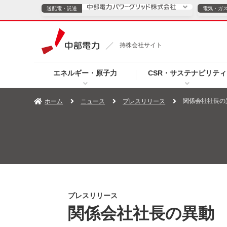
送配電・託送
電気・ガ
送配電・託送につ
持株会社サイト
電気・ガスのご契約
エネルギー・原子力
CSR・サステナビリティ
TOPページへ
TOPページへ
ご案内
個人の
関係会社社長の
ホーム
ニュース
プレスリリース
サービス・ソリューション
企業情報
効率化
（新しいウィンドウを開きます）
（新しいウィンドウ
プレスリリース
お知らせ
よくあるご
プレスリリース
関係会社社長の異動