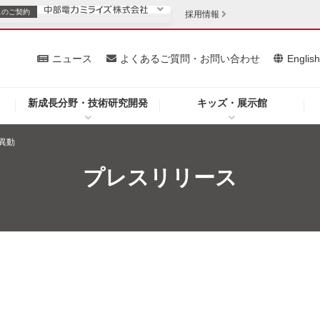
スの
ご契約
採用情報
いて
ニュース
よくあるご質問・お問い合わせ
Englis
新成長分野・技術研究開発
キッズ・展示館
お客さま
安定供給
法人のお客さま
異動
・低コスト化
企業情報
プレスリリース
を開きます）
（新しいウィンドウを開きます）
質問・お問い合わせ