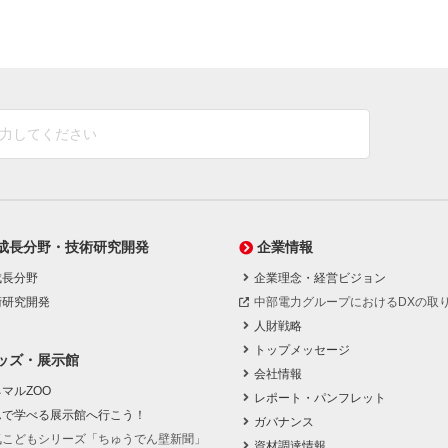
成長分野・技術研究開発
企業情報
成長分野
企業理念・経営ビジョン
術研究開発
中部電力グループにおけるDXの取
人財戦略
トップメッセージ
ッズ・展示館
会社情報
マルZOO
レポート・パンフレット
んで学べる展示館へ行こう！
ガバナンス
気こどもシリーズ「ちゅうでん壁新聞」
資材調達情報