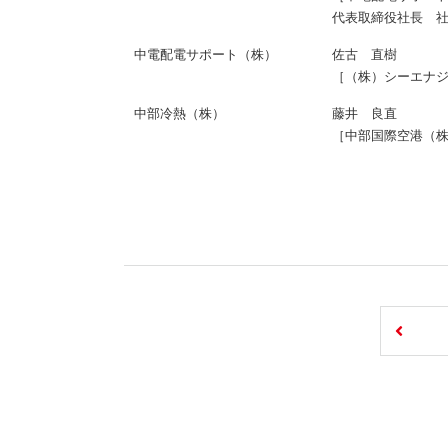
代表取締役社長 
中電配電サポート（株）
佐古 直樹
［（株）シーエナ
中部冷熱（株）
藤井 良直
［中部国際空港（