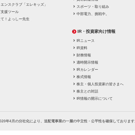
イエンスクラブ「エレキッズ」
スポーツ・取り組み
育支援ツール
中部電力、挑戦中。
えて！よっしー先生
IR・投資家向け情報
IRニュース
IR資料
財務情報
適時開示情報
IRカレンダー
株式情報
株主・個人投資家の皆さまへ
株主との対話
IR情報の開示について
2020年4月の分社化により、
送配電事業の一層の中立性・公平性を確保しております