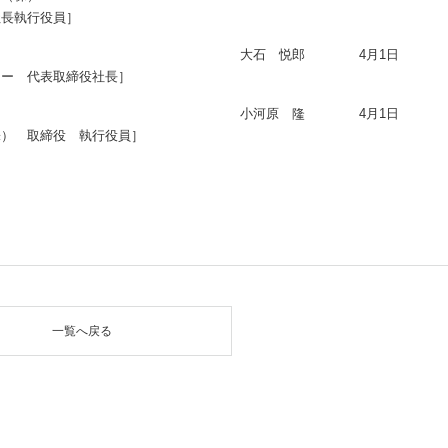
社長執行役員］
大石 悦郎
4月1日
ジー 代表取締役社長］
小河原 隆
4月1日
株） 取締役 執行役員］
一覧へ戻る