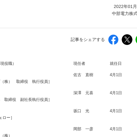
しいウィンドウを開きます）
2022年01
中部電力株
記事をシェアする
は現役職）
現任者
就任日
佐古 直樹
4月1日
ズ（株） 取締役 執行役員］
深澤 元喜
4月1日
部 取締役 副社長執行役員］
坂口 光
4月1日
フェロー］
岡部 一彦
4月1日
ト（株）