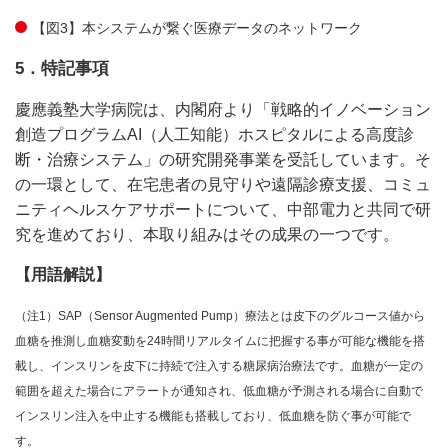
【図3】本システムが繋ぐ医療データのネットワーク
5．特記事項
慶應義塾大学病院は、内閣府より「戦略的イノベーション
創造プログラムAI（人工知能）ホスピタルによる高度診
断・治療システム」の研究開発事業を受託しています。そ
の一環として、在宅患者の見守りや遠隔診療支援、コミュ
ニティヘルスケアサポートについて、中部電力と共同で研
究を進めており、本取り組みはその成果の一つです。
【用語解説】
（注1）SAP（Sensor Augmented Pump）療法とは皮下のグルコース値から
血糖を推測し血糖変動を24時間リアルタイムに把握する事が可能な機能を搭
載し、インスリンを皮下に持続で注入する糖尿病治療法です。血糖が一定の
範囲を超えた場合にアラートが通知され、低血糖が予測される場合に自動で
インスリン注入を中止する機能も搭載しており、低血糖を防ぐ事が可能で
す。