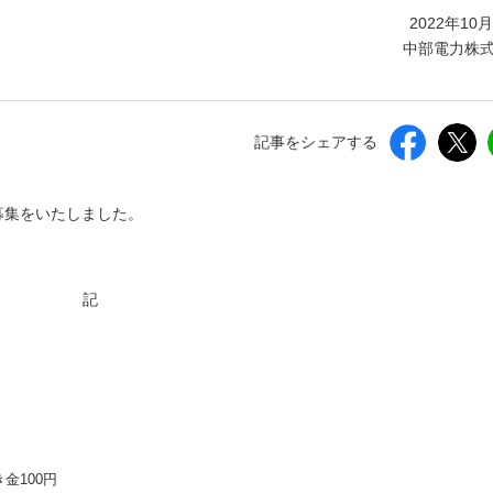
しいウィンドウを開きます）
2022年10
中部電力株
記事をシェアする
募集をいたしました。
記
き金100円