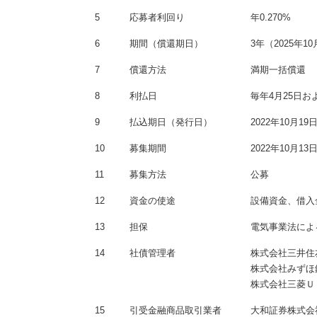
5
応募者利回り
年0.270%
6
期間（償還期日）
3年（2025年1
7
償還方法
満期一括償還
8
利払日
毎年4月25日およ
9
払込期日（発行日）
2022年10月19
10
募集期間
2022年10月13
11
募集方法
公募
12
資金の使途
設備資金、借入
13
担保
電気事業法によ
14
社債管理者
株式会社三井住
株式会社みずほ
株式会社三菱Ｕ
15
引受金融商品取引業者
大和証券株式会