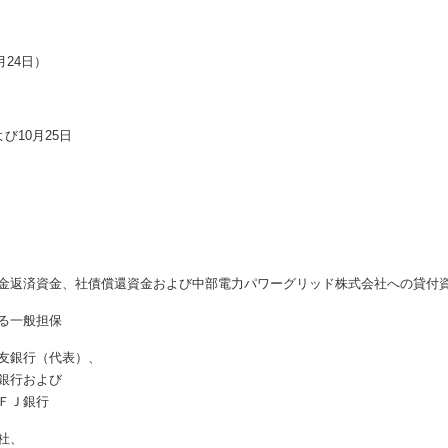
0月24日）
び10月25日
日
日
金返済資金、社債償還資金および中部電力パワーグリッド株式会社への貸付
る一般担保
友銀行（代表）、
銀行および
ＦＪ銀行
社、