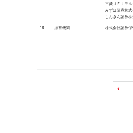
三菱ＵＦＪモル
みずほ証券株式
しんきん証券株
16
振替機関
株式会社証券保