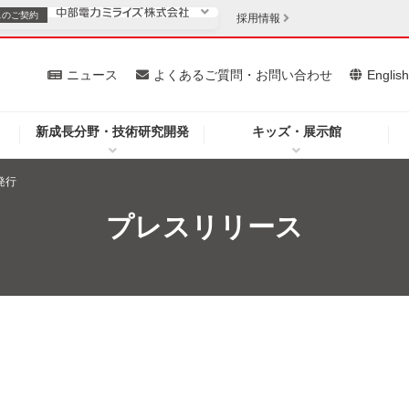
スの
ご契約
採用情報
いて
ニュース
よくあるご質問・お問い合わせ
Englis
新成長分野・技術研究開発
キッズ・展示館
お客さま
安定供給
法人のお客さま
発行
・低コスト化
企業情報
プレスリリース
を開きます）
（新しいウィンドウを開きます）
質問・お問い合わせ