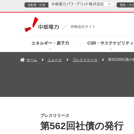
送配電・託送
電気・ガ
送配電・託送につ
持株会社サイト
電気・ガスのご契約
エネルギー・原子力
CSR・サステナビリティ
TOPページへ
TOPページへ
ご案内
個人の
第562回社債の
ホーム
ニュース
プレスリリース
サービス・ソリューション
企業情報
効率化
（新しいウィンドウを開きます）
（新しいウィンドウ
プレスリリース
お知らせ
よくあるご
プレスリリース
第562回社債の発行