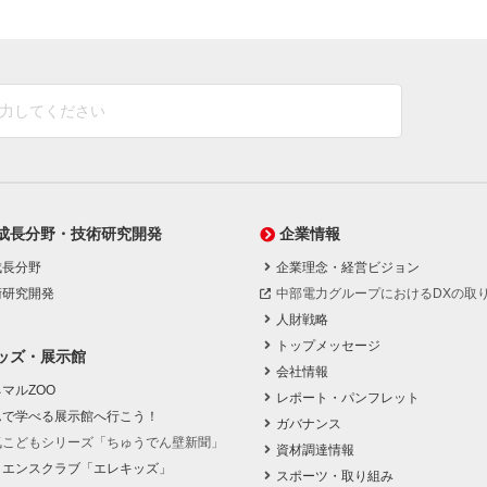
成長分野・技術研究開発
企業情報
成長分野
企業理念・経営ビジョン
術研究開発
中部電力グループにおけるDXの取
人財戦略
トップメッセージ
ッズ・展示館
会社情報
マルZOO
レポート・パンフレット
んで学べる展示館へ行こう！
ガバナンス
気こどもシリーズ「ちゅうでん壁新聞」
資材調達情報
イエンスクラブ「エレキッズ」
スポーツ・取り組み