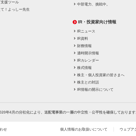
育支援ツール
中部電力、挑戦中。
えて！よっしー先生
IR・投資家向け情報
IRニュース
IR資料
財務情報
適時開示情報
IRカレンダー
株式情報
株主・個人投資家の皆さまへ
株主との対話
IR情報の開示について
2020年4月の分社化により、
送配電事業の一層の中立性・公平性を確保しております
わせ
個人情報のお取扱いについて
ウェブア