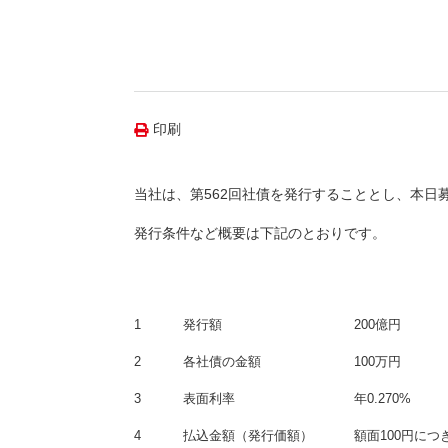
（新しいウィンドウを開きます）
（新
ニュース
よくあるご質問・お問い合わせ
印刷
当社は、第562回社債を発行することとし、本日
発行条件など概要は下記のとおりです。
1
発行額
200億円
2
各社債の金額
100万円
3
表面利率
年0.270%
4
払込金額（発行価額）
額面100円につ