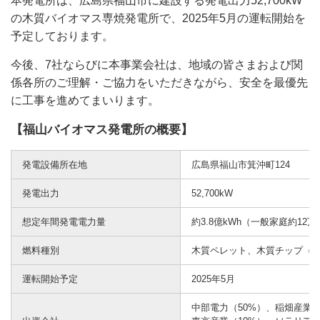
本発電所は、広島県福山市に建設する発電出力52,700kW
の木質バイオマス専焼発電所で、2025年5月の運転開始を
予定しております。
今後、7社ならびに本事業会社は、地域の皆さまおよび関
係各所のご理解・ご協力をいただきながら、安全を最優先
に工事を進めてまいります。
【福山バイオマス発電所の概要】
発電設備所在地
広島県福山市箕沖町124
発電出力
52,700kW
想定年間発電電力量
約3.8億kWh（一般家庭約12
燃料種別
木質ペレット、木質チップ（
運転開始予定
2025年5月
中部電力（50%）、稲畑産業（