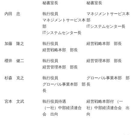
秘書室長
秘書室長
内田 忠
執行役員
マネジメントサービス本
マネジメントサービス本
部
部
ITシステムセンター長
ITシステムセンター長
加藤 隆之
執行役員
経営戦略本部 部長
経営戦略本部 部長
櫻井 健二
執行役員
経営管理本部 部長
経営管理本部 部長
杉森 克之
執行役員
グローバル事業本部 部
グローバル事業本部 部
長
長
宮本 文武
執行役員待遇
経営戦略本部付 （一
（一社）中部経済連合
社）中部経済連合会 出
会 出向
向