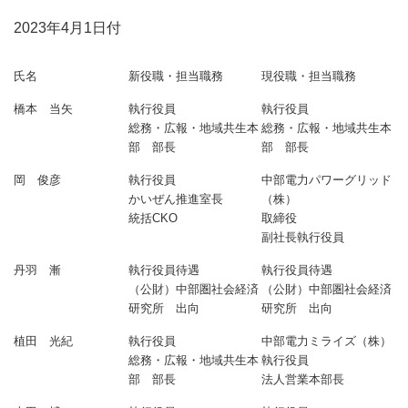
2023年4月1日付
氏名
新役職・担当職務
現役職・担当職務
橋本 当矢
執行役員
執行役員
総務・広報・地域共生本
総務・広報・地域共生本
部 部長
部 部長
岡 俊彦
執行役員
中部電力パワーグリッド
かいぜん推進室長
（株）
統括CKO
取締役
副社長執行役員
丹羽 漸
執行役員待遇
執行役員待遇
（公財）中部圏社会経済
（公財）中部圏社会経済
研究所 出向
研究所 出向
植田 光紀
執行役員
中部電力ミライズ（株）
総務・広報・地域共生本
執行役員
部 部長
法人営業本部長