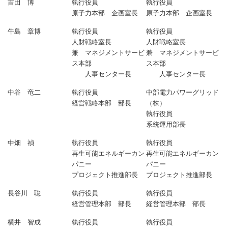
吉田 博
執行役員
執行役員
原子力本部 企画室長
原子力本部 企画室長
牛島 章博
執行役員
執行役員
人財戦略室長
人財戦略室長
兼 マネジメントサービ
兼 マネジメントサービ
ス本部
ス本部
人事センター長
人事センター長
中谷 竜二
執行役員
中部電力パワーグリッド
経営戦略本部 部長
（株）
執行役員
系統運用部長
中畑 禎
執行役員
執行役員
再生可能エネルギーカン
再生可能エネルギーカン
パニー
パニー
プロジェクト推進部長
プロジェクト推進部長
長谷川 聡
執行役員
執行役員
経営管理本部 部長
経営管理本部 部長
横井 智成
執行役員
執行役員