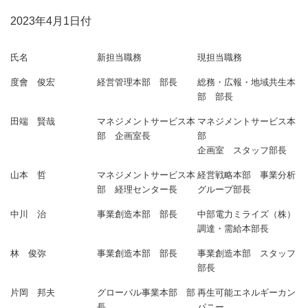
2023年4月1日付
氏名
新担当職務
現担当職務
度會 俊宏
経営管理本部 部長
総務・広報・地域共生本
部 部長
田端 賢哉
マネジメントサービス本
マネジメントサービス本
部 企画室長
部
企画室 スタッフ部長
山本 哲
マネジメントサービス本
経営戦略本部 事業分析
部 経理センター長
グループ部長
中川 治
事業創造本部 部長
中部電力ミライズ（株）
調達・需給本部長
林 俊弥
事業創造本部 部長
事業創造本部 スタッフ
部長
片岡 邦夫
グローバル事業本部 部
再生可能エネルギーカン
長
パニー