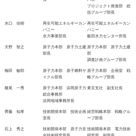
プロジェクト推進部 総
括グループ部長
水口 佳樹
再生可能エネルギーカン
再生可能エネルギーカン
パニー
パニー
水力事業部長
飯田水力センター所長
天野 智之
原子力本部 原子力土建
原子力本部 原子力土建
部長
部
調査計画グループ部長
梅田 敏郎
原子力本部 原子燃料サ
原子力本部 企画室 戦
イクル部長
略グループ部長
榎尾 一秀
原子力本部 浜岡原子力
東京支社 副支社長
総合事務所
浜岡地域事務所長
齊藤 知孝
技術開発本部 技術企画
経営戦略本部 戦略グル
室長
ープ部長
石上 秀之
技術開発本部 原子力安
技術開発本部 電力技術
全技術研究所長
研究所 副所長