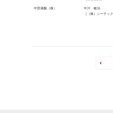
中部液酸（株）
中川 敏治
［（株）シーテッ