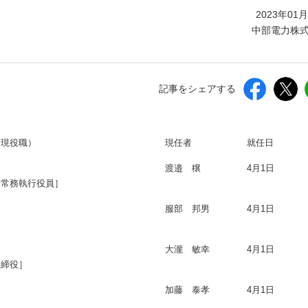
しいウィンドウを開きます）
2023年01
中部電力株
記事をシェアする
は現役職）
現任者
就任日
渡邉 穣
4月1日
）常務執行役員］
服部 邦男
4月1日
大瀧 敏幸
4月1日
取締役］
加藤 泰孝
4月1日