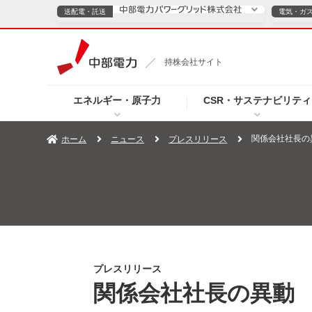
送配電・託送
電気・ガ
送配電・託送につ
持株会社サイト
電気・ガスのご契約
エネルギー・原子力
CSR・サステナビリティ
TOPページへ
TOPページへ
ご案内
個人の
関係会社社長の
ホーム
ニュース
プレスリリース
サービス・ソリューション
企業情報
効率化
（新しいウィンドウを開きます）
（新しいウィンドウ
プレスリリース
お知らせ
よくあるご
プレスリリース
関係会社社長の異動