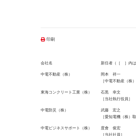
（新しいウィンドウを開きます）
（新
ニュース
よくあるご質問・お問い合わせ
印刷
会社名
新任者（［ ］内
中電不動産（株）
岡本 祥一
［中電不動産（株
東海コンクリート工業（株）
石黒 幸文
［当社執行役員］
中電防災（株）
武藤 宏之
［愛知電機（株）
中電ビジネスサポート（株）
度會 俊宏
［当社社員］