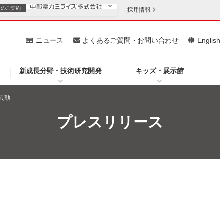
スの
ご契約
採用情報
いて
ニュース
よくあるご質問・お問い合わせ
Englis
新成長分野・技術研究開発
キッズ・展示館
お客さま
安定供給
法人のお客さま
異動
・低コスト化
企業情報
プレスリリース
を開きます）
（新しいウィンドウを開きます）
質問・お問い合わせ