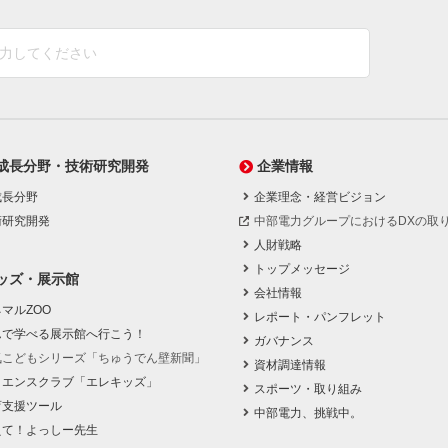
成長分野・技術研究開発
企業情報
成長分野
企業理念・経営ビジョン
術研究開発
中部電力グループにおけるDXの取
人財戦略
トップメッセージ
ッズ・展示館
会社情報
マルZOO
レポート・パンフレット
んで学べる展示館へ行こう！
ガバナンス
気こどもシリーズ「ちゅうでん壁新聞」
資材調達情報
イエンスクラブ「エレキッズ」
スポーツ・取り組み
育支援ツール
中部電力、挑戦中。
えて！よっしー先生