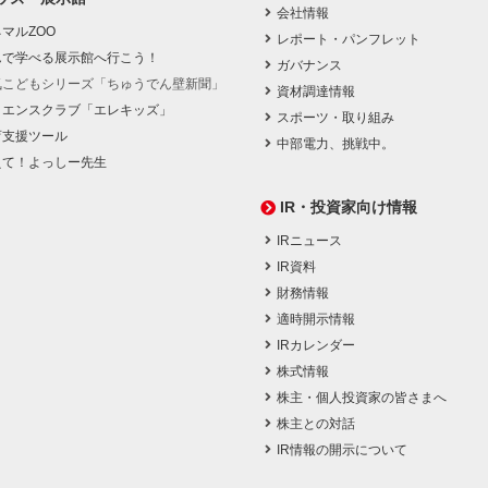
会社情報
マルZOO
レポート・パンフレット
んで学べる展示館へ行こう！
ガバナンス
気こどもシリーズ「ちゅうでん壁新聞」
資材調達情報
イエンスクラブ「エレキッズ」
スポーツ・取り組み
育支援ツール
中部電力、挑戦中。
えて！よっしー先生
IR・投資家向け情報
IRニュース
IR資料
財務情報
適時開示情報
IRカレンダー
株式情報
株主・個人投資家の皆さまへ
株主との対話
IR情報の開示について