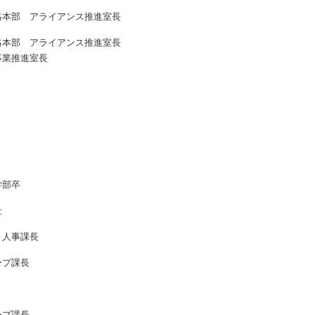
略本部 アライアンス推進室長
略本部 アライアンス推進室長
事業推進室長
学部卒
社
 人事課長
ープ課長
ープ課長