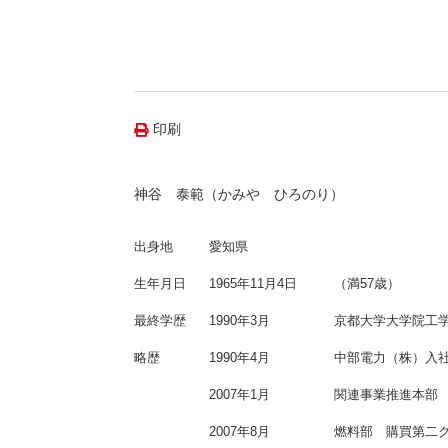
（新しいウィンドウを開きます）
（新
ニュース
よくあるご質問・お問い合わせ
印刷
神谷 泰範（かみや ひろのり）
出身地
愛知県
生年月日
1965年11月4日
（満57歳）
最終学歴
1990年3月
京都大学大学院工
略歴
1990年4月
中部電力（株）入
2007年1月
関連事業推進本部
2007年8月
燃料部 購買第二