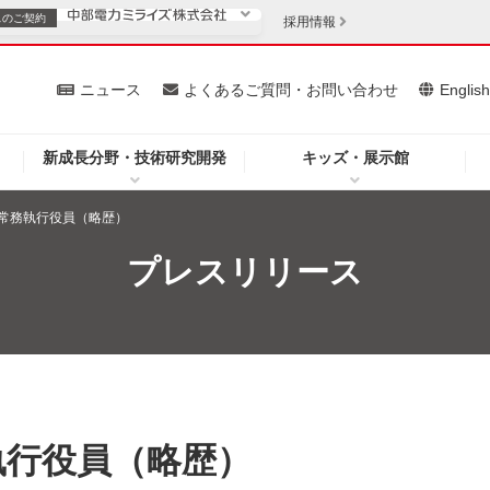
スの
ご契約
採用情報
いて
ニュース
よくあるご質問・お問い合わせ
Englis
新成長分野・技術研究開発
キッズ・展示館
お客さま
安定供給
法人のお客さま
常務執行役員（略歴）
・低コスト化
企業情報
プレスリリース
を開きます）
（新しいウィンドウを開きます）
質問・お問い合わせ
執行役員（略歴）