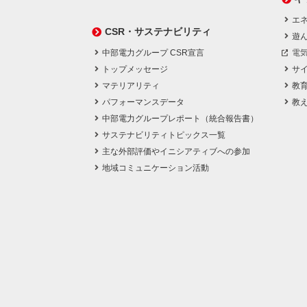
エネ
CSR・サステナビリティ
遊
中部電力グループ CSR宣言
電
トップメッセージ
サ
マテリアリティ
教
パフォーマンスデータ
教
中部電力グループレポート（統合報告書）
サステナビリティトピックス一覧
主な外部評価やイニシアティブへの参加
地域コミュニケーション活動