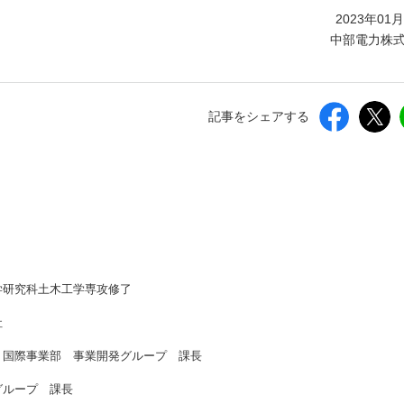
しいウィンドウを開きます）
2023年01
中部電力株
記事をシェアする
学研究科土木工学専攻修了
社
 国際事業部 事業開発グループ 課長
グループ 課長