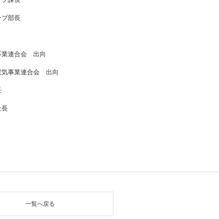
ープ部長
事業連合会 出向
電気事業連合会 出向
長
社長
一覧へ戻る