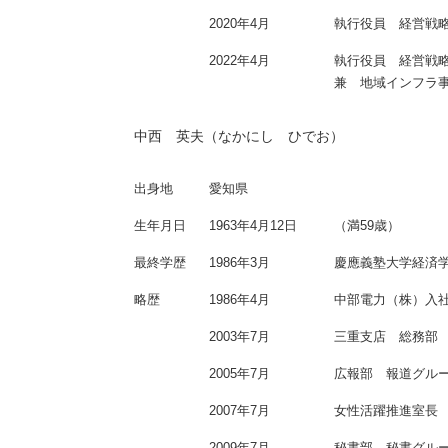
2020年4月
執行役員 経営戦
2022年4月
執行役員 経営戦
兼 地域インフラ
中西 英夫（なかにし ひでお）
出身地
愛知県
生年月日
1963年4月12日
（満59歳）
最終学歴
1986年3月
慶應義塾大学経済
略歴
1986年4月
中部電力（株）入
2003年7月
三重支店 総務部
2005年7月
広報部 報道グル
2007年7月
女性活躍推進室長
2009年7月
秘書部 秘書グル