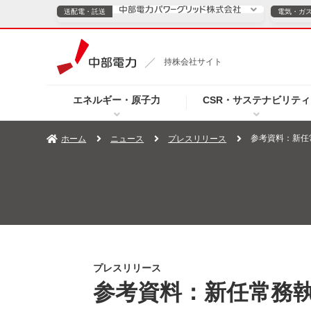
送配電・託送
電気・ガ
送配電・託送につ
持株会社サイト
電気・ガスのご契約
エネルギー・原子力
CSR・サステナビリティ
TOPページへ
TOPページへ
ご案内
個人の
参考資料：新任
ホーム
ニュース
プレスリリース
サービス・ソリューション
企業情報
効率化
（新しいウィンドウを開きます）
（新しいウィンドウ
プレスリリース
お知らせ
よくあるご
プレスリリース
参考資料：新任常務