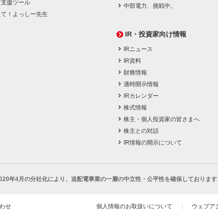
育支援ツール
中部電力、挑戦中。
えて！よっしー先生
IR・投資家向け情報
IRニュース
IR資料
財務情報
適時開示情報
IRカレンダー
株式情報
株主・個人投資家の皆さまへ
株主との対話
IR情報の開示について
2020年4月の分社化により、
送配電事業の一層の中立性・公平性を確保しております
わせ
個人情報のお取扱いについて
ウェブア