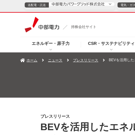
送配電・託送
電気・ガ
送配電・託送につ
持株会社サイト
電気・ガスのご契約
エネルギー・原子力
CSR・サステナビリティ
TOPページへ
TOPページへ
ご案内
個人の
BEVを活用し
ホーム
ニュース
プレスリリース
サービス・ソリューション
企業情報
効率化
（新しいウィンドウを開きます）
（新しいウィンドウ
プレスリリース
お知らせ
よくあるご
プレスリリース
BEVを活用したエ