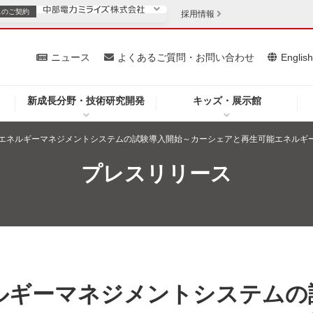
スの
ご契約
採用情報
いて
ニュース
よくあるご質問・お問い合わせ
Englis
新成長分野・技術研究開発
キッズ・展示館
お客さま
安定供給
法人のお客さま
たエネルギーマネジメントシステムの試験導入開始～カーシェアと再生可能エネルギ
・低コスト化
企業情報
プレスリリース
を開きます）
（新しいウィンドウを開きます）
質問・お問い合わせ
ネルギーマネジメントシステムの