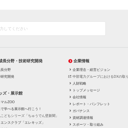
成長分野・技術研究開発
企業情報
成長分野
企業理念・経営ビジョン
術研究開発
中部電力グループにおけるDXの取
人財戦略
トップメッセージ
ッズ・展示館
会社情報
マルZOO
レポート・パンフレット
んで学べる展示館へ行こう！
ガバナンス
気こどもシリーズ「ちゅうでん壁新聞」
資材調達情報
イエンスクラブ「エレキッズ」
スポーツ・取り組み