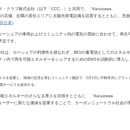
クラブ株式会社（以下「CCC」）と共同で、「Karuizawa
フェなどの店舗、近隣の居住エリアに太陽光発電設備を設置するとともに、充
9日公表
）
たカーシェアの車両およびコミュニティ内の電気の需給に合わせて、再生
予定です。
3社は、カーシェアの利便性を損なわず、BEVの蓄電池としてのエネル
ティ内で再生可能エネルギーをシェアするためのEMSを試験的に導入し
タイルを提案し、地域の交流を育むコミュニティ施設で、3月1日に中軽井沢にグラン
電サービスを提供する。
能エネルギーのさらなる導入を目指すとともに、「Karuizawa
社会やユーザーに新たな価値を提案することで、カーボンニュートラル社会の