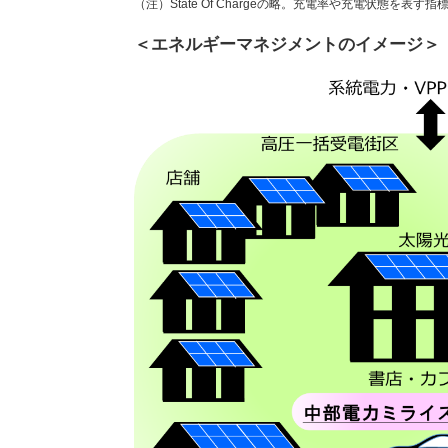
（注）
State Of Chargeの略。充電率や充電状態を表す指
＜エネルギーマネジメントのイメージ＞