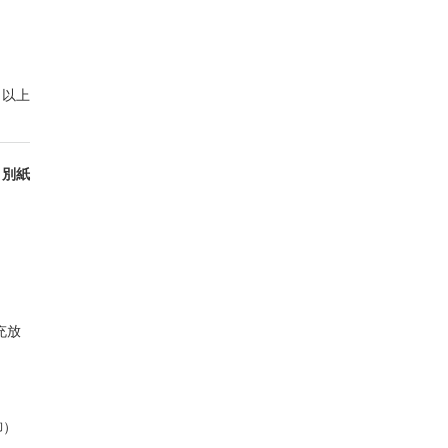
以上
別紙
充放
御）