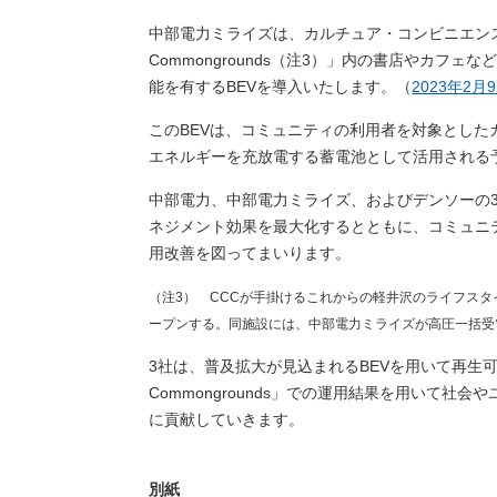
中部電力ミライズは、カルチュア・コンビニエンス・
Commongrounds（注3）」内の書店やカ
能を有するBEVを導入いたします。（
2023年2月
このBEVは、コミュニティの利用者を対象とし
エネルギーを充放電する蓄電池として活用される
中部電力、中部電力ミライズ、およびデンソーの
ネジメント効果を最大化するとともに、コミュニ
用改善を図ってまいります。
（注3） CCCが手掛けるこれからの軽井沢のライフス
ープンする。同施設には、中部電力ミライズが高圧一括受
3社は、普及拡大が見込まれるBEVを用いて再生可
Commongrounds」での運用結果を用いて
に貢献していきます。
別紙