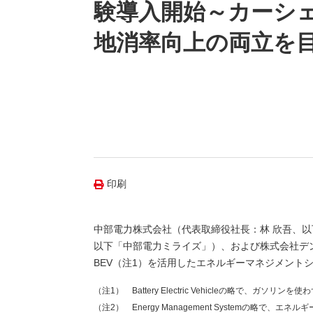
（新しいウィンドウを開きます）
（新
ニュース
験導入開始～カーシ
よくあるご質問・お問い合わせ
地消率向上の両立を
印刷
中部電力株式会社（代表取締役社長：林 欣吾、
以下「中部電力ミライズ」）、および株式会社デ
BEV（注1）を活用したエネルギーマネジメント
（注1） Battery Electric Vehicleの略で、ガソ
（注2） Energy Management Systemの