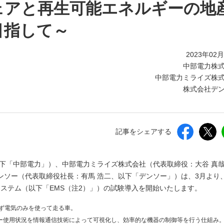
しいウィンドウを開きます）
ェアと再生可能エネルギーの地
目指して～
2023年02
中部電力株
中部電力ミライズ株
株式会社デ
記事をシェアする
以下「中部電力」）、中部電力ミライズ株式会社（代表取締役：大谷 真
ンソー（代表取締役社長：有馬 浩二、以下「デンソー」）は、3月より
システム（以下「EMS（注2）」）の試験導入を開始いたします。
リンを使わず電気のみを使って走る車。
略で、エネルギー使用状況を情報通信技術によって可視化し、効率的な機器の制御等を行う仕組み