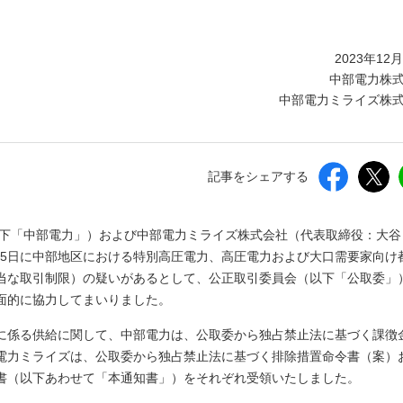
しいウィンドウを開きます）
2023年12
中部電力株
中部電力ミライズ株
記事をシェアする
以下「中部電力」）および中部電力ミライズ株式会社（代表取締役：大谷
0月5日に中部地区における特別高圧電力、高圧電力および大口需要家向け
当な取引制限）の疑いがあるとして、公正取引委員会（以下「公取委」
面的に協力してまいりました。
に係る供給に関して、中部電力は、公取委から独占禁止法に基づく課徴
電力ミライズは、公取委から独占禁止法に基づく排除措置命令書（案）
書（以下あわせて「本通知書」）をそれぞれ受領いたしました。