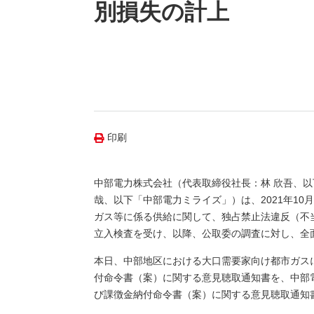
（新しいウィンドウを開きます）
（新
ニュース
別損失の計上
よくあるご質問・お問い合わせ
印刷
中部電力株式会社（代表取締役社長：林 欣吾、
哉、以下「中部電力ミライズ」）は、2021年1
ガス等に係る供給に関して、独占禁止法違反（不
立入検査を受け、以降、公取委の調査に対し、全
本日、中部地区における大口需要家向け都市ガス
付命令書（案）に関する意見聴取通知書を、中部
び課徴金納付命令書（案）に関する意見聴取通知