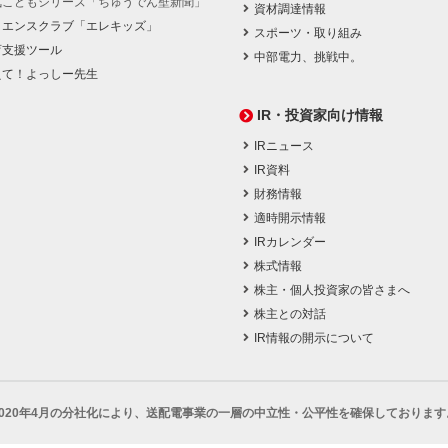
気こどもシリーズ「ちゅうでん壁新聞」
資材調達情報
イエンスクラブ「エレキッズ」
スポーツ・取り組み
育支援ツール
中部電力、挑戦中。
えて！よっしー先生
IR・投資家向け情報
IRニュース
IR資料
財務情報
適時開示情報
IRカレンダー
株式情報
株主・個人投資家の皆さまへ
株主との対話
IR情報の開示について
2020年4月の分社化により、
送配電事業の一層の中立性・公平性を確保しております