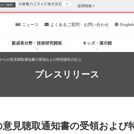
スの
ご契約
採用情報
いて
ニュース
よくあるご質問・お問い合わせ
Englis
新成長分野・技術研究開発
キッズ・展示館
お客さま
安定供給
法人のお客さま
からの意見聴取通知書の受領および特別損失の計上
・低コスト化
企業情報
プレスリリース
を開きます）
（新しいウィンドウを開きます）
質問・お問い合わせ
の意見聴取通知書の受領および