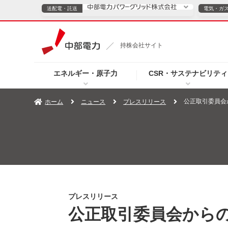
送配電・託送
電気・ガ
送配電・託送につ
持株会社サイト
電気・ガスのご契約
エネルギー・原子力
CSR・サステナビリティ
TOPページへ
TOPページへ
ご案内
個人の
公正取引委員会
ホーム
ニュース
プレスリリース
サービス・ソリューション
企業情報
効率化
（新しいウィンドウを開きます）
（新しいウィンドウ
プレスリリース
お知らせ
よくあるご
プレスリリース
公正取引委員会から