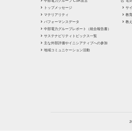
中部電力グループ CSR宣言
電
トップメッセージ
サ
マテリアリティ
教
パフォーマンスデータ
教
中部電力グループレポート（統合報告書）
サステナビリティトピックス一覧
主な外部評価やイニシアティブへの参加
地域コミュニケーション活動